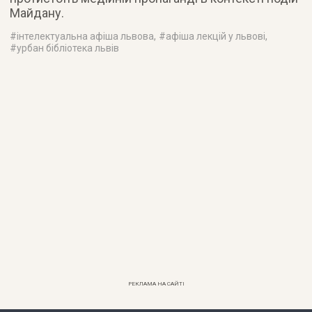
Майдану.
#
інтелектуальна афіша львова
, #
афіша лекцій у львові
,
#
урбан бібліотека львів
РЕКЛАМА НА САЙТІ