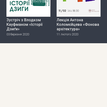
Зустріч з Влодком
Лекція Антона
Кауфманом «Історії
Коломєйцева «Фонова
Дзиґи»
архітектура»
03 березня 2020
11 лютого 2020