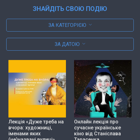
ЗНАЙДІТЬ СВОЮ ПОДІЮ
ЗА КАТЕГОРІЄЮ
ЗА ДАТОЮ
Лекція «Дуже треба на
Онлайн лекція про
вчора: художниці,
сучасне українське
іменами яких
кіно від Станіслава
(не)названі вулиці»
Тарасенка