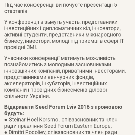
Під час конференції ви почуєте презентації 5
стартапів.
У конференції візьмуть участь: представники
інвестиційних і дипломатичних кіл, інноватори,
активні студенти, представники міжнародного
бізнесу, інвестори, молоді підприємці в сфері ІТ і
провідні ЗМІ.
Учасники конференції матимуть можливість
познайомитись з молодими засновниками
інноваційних компаній, приватними інвесторами,
представниками венчурних фондів,
акселераторів, інкубаторів, інвестиційних
компаній і провідних бізнесменів ділової
спільноти України.
Відкривати Seed Forum Lviv 2016 з промовою
будуть:
● Steinar Hoel Korsmo , співзасновник та член
ради правління Seed Forum Eastern Europe;
● Dimitri Podoliev, співзасновник та член ради