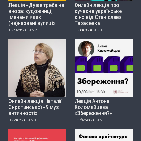
Лекція «Дуже треба на
Онлайн лекція про
вчора: художниці,
сучасне українське
іменами яких
кіно від Станіслава
(не)названі вулиці»
Тарасенка
13 серпня 2022
12 квітня 2020
Онлайн лекція Наталії
Лекція Антона
Сиротинської «9 муз
Коломєйцева
античності»
«Збереження?»
03 квітня 2020
10 березня 2020