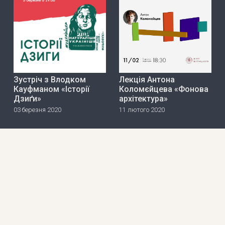
Зустріч з Влодком
Лекція Антона
Кауфманом «Історії
Коломєйцева «Фонова
Дзиґи»
архітектура»
03 березня 2020
11 лютого 2020