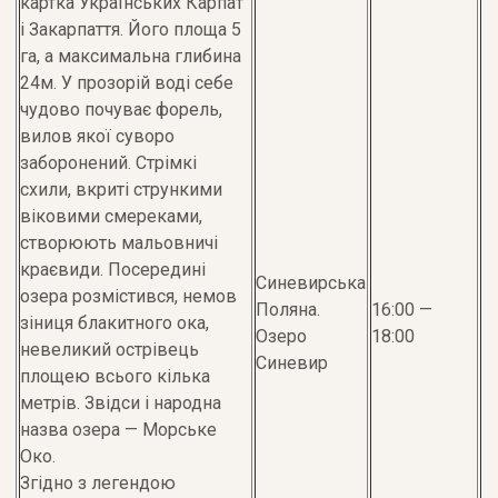
картка Українських Карпат
і Закарпаття. Його площа 5
га, а максимальна глибина
24м. У прозорій воді себе
чудово почуває форель,
вилов якої суворо
заборонений. Стрімкі
схили, вкриті стрункими
віковими смереками,
створюють мальовничі
краєвиди. Посередині
Синевирська
озера розмістився, немов
Поляна.
16:00 —
зіниця блакитного ока,
Озеро
18:00
невеликий острівець
Синевир
площею всього кілька
метрів. Звідси і народна
назва озера — Морське
Око.
Згідно з легендою