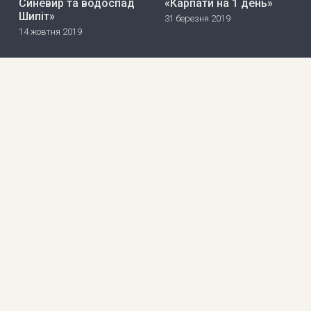
Синевир та водоспад
«Карпати на 1 день»
Шипіт»
31 березня 2019
14 жовтня 2019