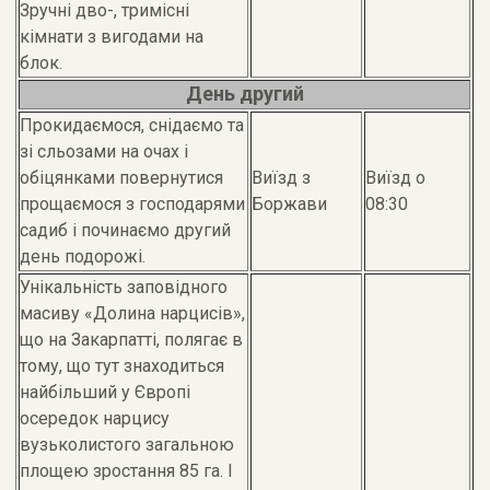
Зручні дво-, тримісні
кімнати з вигодами на
блок.
День другий
Прокидаємося, снідаємо та
зі сльозами на очах і
обіцянками повернутися
Виїзд з
Виїзд о
прощаємося з господарями
Боржави
08:30
садиб і починаємо другий
день подорожі.
Унікальність заповідного
масиву «Долина нарцисів»,
що на Закарпатті, полягає в
тому, що тут знаходиться
найбільший у Європі
осередок нарцису
вузьколистого загальною
площею зростання 85 га. І