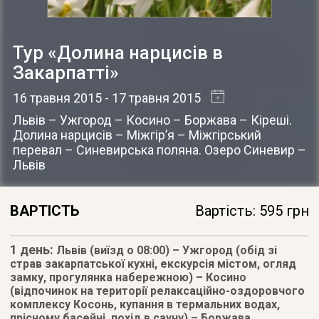
Тур «Долина нарцисів в
Закарпатті»
16 травня 2015
- 17 травня 2015
Львів – Ужгород – Косино – Боржава – Кіреші.
Долина нарцисів – Міжгір’я – Міжгірський
перевал – Синевирська поляна. Озеро Синевир –
Львів
ВАРТІСТЬ
Вартість: 595 грн
1 день:
Львів (виїзд о 08:00) – Ужгород (обід зі
страв закарпатської кухні, екскурсія містом, огляд
замку, прогулянка набережною) – Косино
(відпочинок на території релаксаційно-оздоровчого
комплексу Косонь, купання в термальних водах,
прісному басейні, похід в сауну) – Боржава