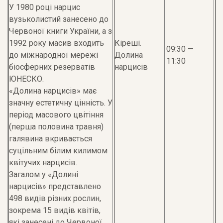
У 1980 році нарцис
вузьколистий занесено до
Червоної книги України, а з
1992 року масив входить
Кіреші.
09:30 —
до міжнародної мережі
Долина
11:30
біосферних резерватів
нарцисів
ЮНЕСКО.
«Долина нарцисів» має
значну естетичну цінність. У
період масового цвітіння
(перша половина травня)
галявина вкривається
суцільним білим килимом
квітучих нарцисів.
Загалом у «Долині
нарцисів» представлено
498 видів різних рослин,
зокрема 15 видів квітів,
які занесені до Червоної