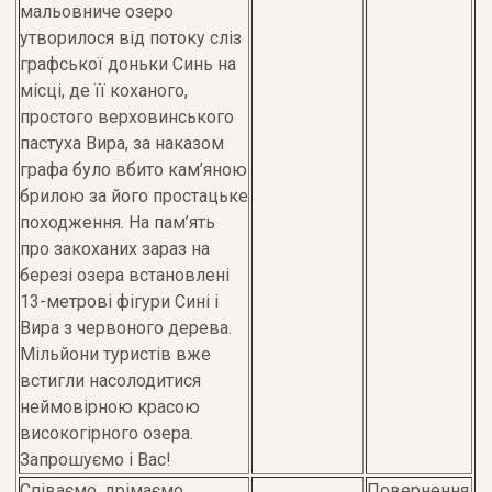
мальовниче озеро
утворилося від потоку сліз
графської доньки Синь на
місці, де її коханого,
простого верховинського
пастуха Вира, за наказом
графа було вбито кам’яною
брилою за його простацьке
походження. На пам’ять
про закоханих зараз на
березі озера встановлені
13-метрові фігури Сині і
Вира з червоного дерева.
Мільйони туристів вже
встигли насолодитися
неймовірною красою
високогірного озера.
Запрошуємо і Вас!
Співаємо, дрімаємо,
Повернення