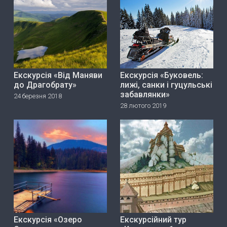
Екскурсія «Від Маняви
Екскурсія «Буковель:
до Драгобрату»
лижі, санки і гуцульські
забавлянки»
24 березня 2018
28 лютого 2019
Екскурсія «Озеро
Екскурсійний тур