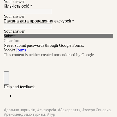
#
долина нарцисів
, #
екскурсія
, #
Закарпаття
, #
озеро Синевир
,
#
рекомендуємо туризм
, #
тур