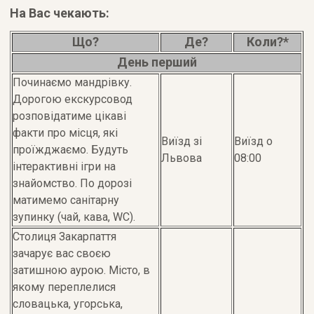
На Вас чекають:
Що?
Де?
Коли?*
День перший
Починаємо мандрівку.
Дорогою екскурсовод
розповідатиме цікаві
факти про місця, які
Виїзд зі
Виїзд о
проїжджаємо. Будуть
Львова
08:00
інтерактивні ігри на
знайомство. По дорозі
матимемо санітарну
зупинку (чай, кава, WC).
Столиця Закарпаття
зачарує вас своєю
затишною аурою. Місто, в
якому переплелися
словацька, угорська,