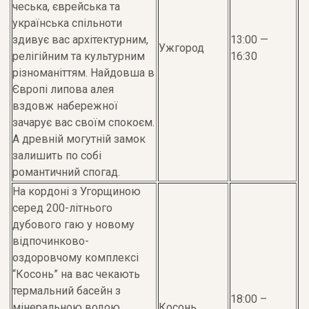
чеська, єврейська та
українська спільноти
здивує вас архітектурним,
13:00 —
Ужгород
релігійним та культурним
16:30
різноманіттям. Найдовша в
Європі липова алея
вздовж набережної
зачарує вас своїм спокоєм.
А древній могутній замок
залишить по собі
романтичний спогад.
На кордоні з Угорщиною
серед 200-літнього
дубового гаю у новому
відпочинково-
оздоровчому комплексі
“Косонь” на вас чекають
термальний басейн з
18:00 –
мінеральною водою,
Косонь