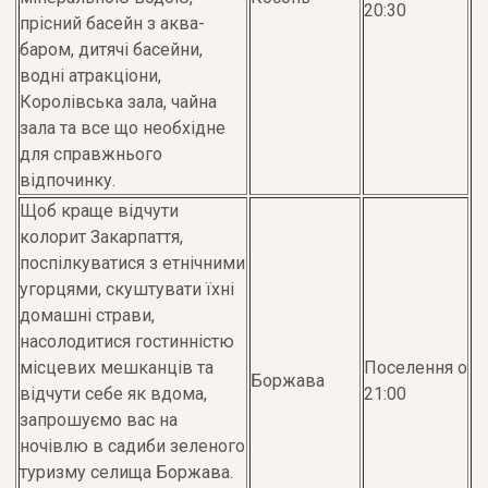
20:30
прісний басейн з аква-
баром, дитячі басейни,
водні атракціони,
Королівська зала, чайна
зала та все що необхідне
для справжнього
відпочинку.
Щоб краще відчути
колорит Закарпаття,
поспілкуватися з етнічними
угорцями, скуштувати їхні
домашні страви,
насолодитися гостинністю
місцевих мешканців та
Поселення о
Боржава
відчути себе як вдома,
21:00
запрошуємо вас на
ночівлю в садиби зеленого
туризму селища Боржава.