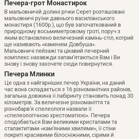
Печера-грот Монастирок
В мальовничій долині річки Серет розташовані
мальовничі руїни давнього василіанського
монастиря (1600р.), що був започаткований в
природному восьмиметровому гроті, поруч з
яким встановлено величезний камінь-стіл, котрий
ще називають «каменем Довбуша».
Мальовничі пейзажі та цікавий печерний
комплекс назавжди запам’ятаються Вам і Ви
знову і знову захочете сюди повернутися.
Печера Млинки
Це одна з найгарніших печер України, на даний
час вона складається з 16 різноманітних районів,
загальна довжина її лабіринту становить понад 30
кілометрів. За величезне різноманіття та
різнобарв’я спелеологи назвали її
«спелеологічною хрестоматією». Печера
сподобається Вам великими кристалами та
сталактитами «кам’яними хвилями», її стіни
покриті красивими білосніжними, сірими й