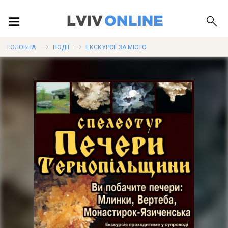
ПОДІЇ
ГОЛОВНА
ПОДІЇ
ЕКСКУРСІЇ ЗА МІСТО
ЛОКАЦІЇ
ПУБЛІКАЦІЇ
ДОВІДКА