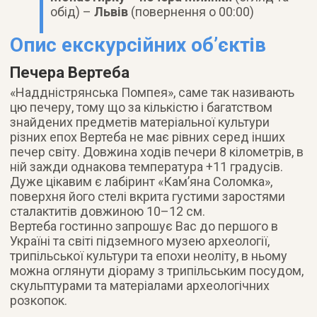
обід) –
Львів
(повернення о 00:00)
Опис екскурсійних об’єктів
Печера Вертеба
«Наддністрянська Помпея», саме так називають
цю печеру, тому що за кількістю і багатством
знайдених предметів матеріальної культури
різних епох Вертеба не має рівних серед інших
печер світу. Довжина ходів печери 8 кілометрів, в
ній зажди однакова температура +11 градусів.
Дуже цікавим є лабіринт «Кам’яна Соломка»,
поверхня його стелі вкрита густими заростями
сталактитів довжиною 10–12 см.
Вертеба гостинно запрошує Вас до першого в
Україні та світі підземного музею археології,
трипільської культури та епохи неоліту, в ньому
можна оглянути діораму з трипільським посудом,
скульптурами та матеріалами археологічних
розкопок.