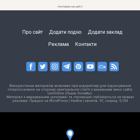
РЕКЛАМА НА САЙТІ
Про сайт
Додати подію
Додати заклад
Реклама
Контакти
Використання матеріалів можливе при відкритому для індексування
гіперпосиланні на сторінку оригінальної статті з вказанням імені сайту
LvivOnline (Львів Онлайн).
Матеріал з маркуванням «реклама» та «промоція» публікується на правах
реклами. Працює на
WordPress
|
Увійти
| запитів: 97, секунд: 0,164