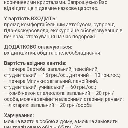
коричневими кристалами. Запрошуємо Вас
відвідати це підземне казкове царство.
У вартість ВХОДИТЬ:
проїзд комфортабельним автобусом, супровід
гіда-екскурсовода, екскурсійне обслуговування в
печерах, страхування на час подорожі.
ДОДАТКОВО оплачуються:
вхідні квитки, обід та спелеообладнання.
Вартість вхідних квитків:
– печера Вертеба: загальний, пенсійний,
студентський – 15 грн./ос., дитячий – 10 грн./ос.;
– печера Млинки: загальний, пенсійний,
студентський, учнівський – 60 грн./ос.;
– комбінезон спелеолога: загальний – 20 грн./
особа, можна замінити власними старими речами;
– ліхтарик: загальний – 20 грн./особа
Харчування:
можна взяти з собою з дому, а можна замовити
централізовано обід – 65 грн./ос.