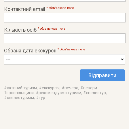
Контактний email
* обов'язковe поле
Кількість осіб
* обов'язковe поле
Обрана дата екскурсії
* обов'язковe поле
#
актвний туризм
, #
екскурсія
, #
печера
, #
печери
Тернопільщини
, #
рекомендуємо туризм
, #
спелеотур
,
#
спелеотуризм
, #
тур