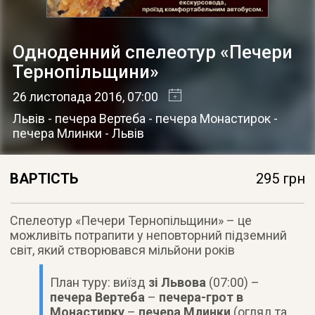
Одноденний спелеотур «Печери
Тернопільщини»
26 листопада 2016
, 07:00
Львів - печера Вертеба - печера Монастирок -
печера Млинки - Львів
ВАРТІСТЬ
295 грн
Cпелеотур «Печери Тернопільщини» – це
можливіть потрапити у неповторний підземний
світ, який створювався мільйони років
План туру: виїзд
зі Львова
(07:00) –
печера Вертеба
–
печера-грот в
Монастирку
–
печера Млинки
(огляд та