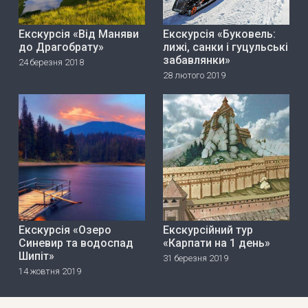
Екскурсія «Від Маняви
Екскурсія «Буковель:
до Драгобрату»
лижі, санки і гуцульські
забавлянки»
24 березня 2018
28 лютого 2019
Екскурсія «Озеро
Екскурсійний тур
Синевир та водоспад
«Карпати на 1 день»
Шипіт»
31 березня 2019
14 жовтня 2019