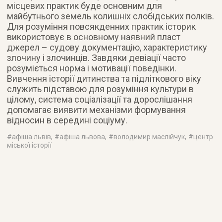
місцевих практик буде основним для
майбутнього земель колишніх слобідських полків.
Для розуміння повсякденних практик історик
використовує в основному наявний пласт
джерел – судову документацію, характеристику
злочину і злочинців. Завдяки девіації часто
розуміється норма і мотивації поведінки.
Вивчення історії дитинства та підліткового віку
служить підставою для розуміння культури в
цілому, система соціалізації та дорослішання
допомагає виявити механізми формування
відносин в середині соціуму.
#
афіша львів
, #
афіша львова
, #
володимир маслійчук
, #
центр
міської історії