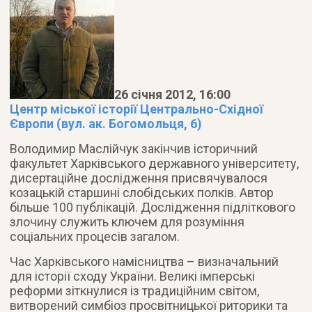
26 січня 2012, 16:00
Центр міської історії Центрально-Східної
Європи (вул. ак. Богомольця, 6)
Володимир Маслійчук закінчив історичний
факультет Харківського державного університету,
дисертаційне дослідження присвячувалося
козацькій старшині слобідських полків. Автор
більше 100 публікацій. Дослідження підліткового
злочину служить ключем для розуміння
соціальних процесів загалом.
Час Харківського намісництва – визначальний
для історії сходу України. Великі імперські
реформи зіткнулися із традиційним світом,
витворений симбіоз просвітницької риторики та