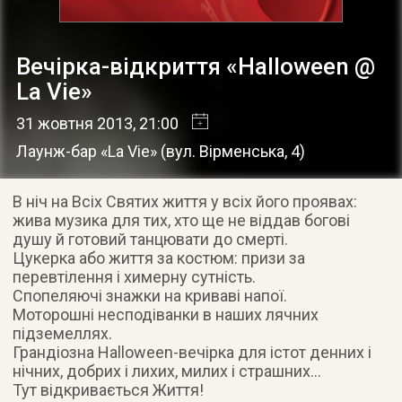
Вечірка-відкриття «Halloween @
La Vie»
31 жовтня 2013
, 21:00
Лаунж-бар «La Vie»
(
вул. Вірменська, 4
)
В ніч на Всіх Святих життя у всіх його проявах:
жива музика для тих, хто ще не віддав богові
душу й готовий танцювати до смерті.
Цукерка або життя за костюм: призи за
перевтілення і химерну сутність.
Спопеляючі знажки на криваві напої.
Моторошні несподіванки в наших лячних
підземеллях.
Грандіозна Halloween-вечірка для істот денних і
нічних, добрих і лихих, милих і страшних…
Тут відкривається Життя!