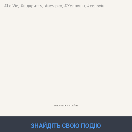
#
La Vie
, #
відкриття
, #
вечірка
, #
Хелловін
, #
хелоуін
РЕКЛАМА НА САЙТІ
ЗНАЙДІТЬ СВОЮ ПОДІЮ