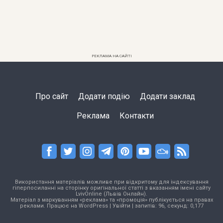
РЕКЛАМА НА САЙТІ
Про сайт
Додати подію
Додати заклад
Реклама
Контакти
Використання матеріалів можливе при відкритому для індексування
гіперпосиланні на сторінку оригінальної статті з вказанням імені сайту
LvivOnline (Львів Онлайн).
Матеріал з маркуванням «реклама» та «промоція» публікується на правах
реклами. Працює на
WordPress
|
Увійти
| запитів: 96, секунд: 0,177