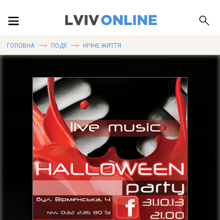
ПОДІЇ
ГОЛОВНА
ПОДІЇ
НІЧНЕ ЖИТТЯ
ЛОКАЦІЇ
ПУБЛІКАЦІЇ
ДОВІДКА