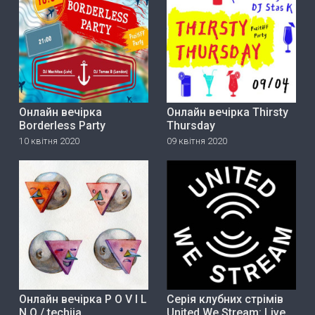
Онлайн вечірка
Онлайн вечірка Thirsty
Borderless Party
Thursday
10 квітня 2020
09 квітня 2020
Онлайн вечірка P O V I L
Серія клубних стрімів
N O / techija
United We Stream: Live