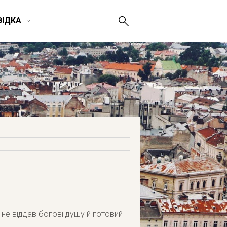
ВІДКА
е не віддав богові душу й готовий