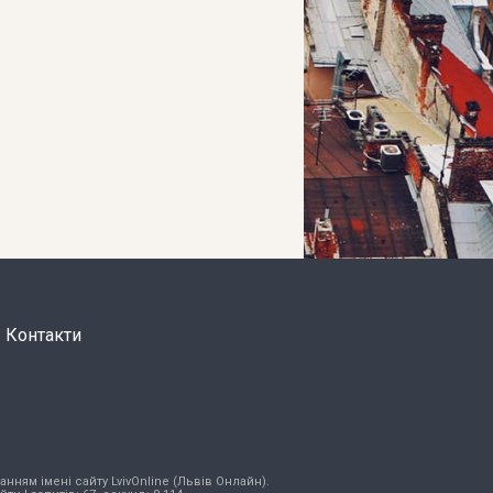
Контакти
нням імені сайту LvivOnline (Львів Онлайн).