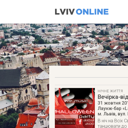
НІЧНЕ ЖИТТЯ
Вечірка-ві
31 жовтня 20
Лаунж-бар «L
м. Львів
,
вул.
В ніч на Всіх 
танцювати до 