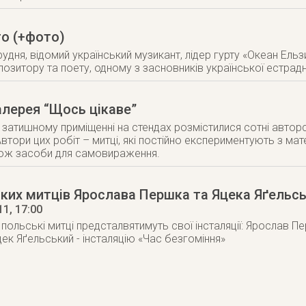
то (+фото)
грудня, відомий український музикант, лідер гурту «Океан Ель
позитору та поету, одному з засновників української естрад
алерея “Щось цікаве”
затишному приміщенні на стендах розмістилися сотні авторсь
 Автори цих робіт – митці, які постійно експериментують з мат
кож засоби для самовираження.
ьких митців Ярослава Першка та Яцека Яґельс
11
, 17:00
і польські митці предсталвятимуть свої інсталяції: Ярослав 
цек Яґельський - інсталяцію «Час безгоміння»