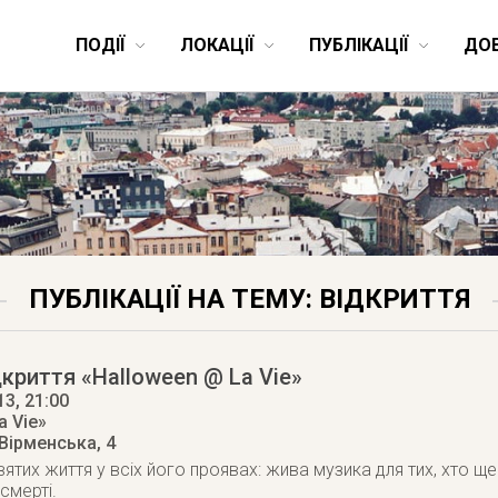
ПОДІЇ
ЛОКАЦІЇ
ПУБЛІКАЦІЇ
ДО
ПУБЛІКАЦІЇ НА ТЕМУ: ВІДКРИТТЯ
дкриття «Halloween @ La Vie»
13
, 21:00
a Vie»
 Вірменська, 4
Святих життя у всіх його проявах: жива музика для тих, хто щ
смерті.