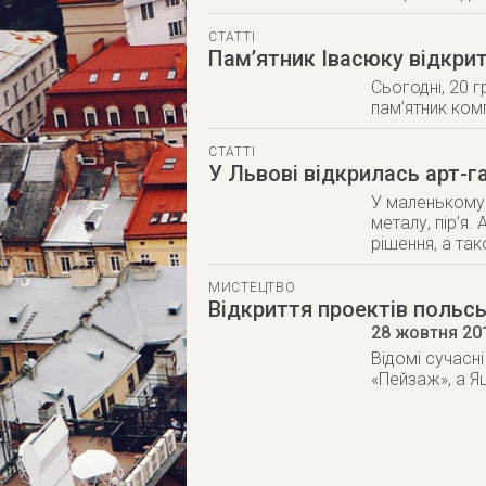
СТАТТІ
Пам’ятник Івасюку відкри
Сьогодні, 20 
пам’ятник ком
СТАТТІ
У Львові відкрилась арт-г
У маленькому 
металу, пір’я.
рішення, а та
МИСТЕЦТВО
Відкриття проектів польс
28 жовтня 20
Відомі сучасн
«Пейзаж», а Я