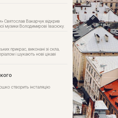
зи» Святослав Вакарчук відкрив
ної музики Володимирові Івасюку.
ких прикрас, виконані зі скла,
еріалом і шукають нові цікаві
ького
Першко створить інсталяцію