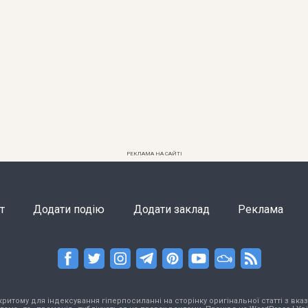
РЕКЛАМА НА САЙТІ
т
Додати подію
Додати заклад
Реклама
тому для індексування гіперпосиланні на сторінку оригінальної статті з вказа