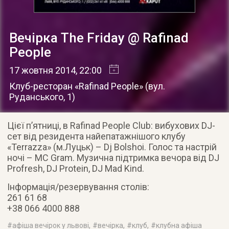
Вечірка The Friday @ Rafinad
People
17 жовтня 2014
, 22:00
Клуб-ресторан «Rafinad People»
(
вул.
Руданського, 1
)
Цієї п’ятниці, в Rafinad People Club: вибухових DJ-
сет від резидента найепатажнішого клубу
«Terrazza» (м.Луцьк) – Dj Bolshoi. Голос та настрій
ночі – МС Gram.
Музична підтримка вечора від DJ
Profresh, DJ Protein, DJ Mad Kind.
Інформація/резервування столів:
261 61 68
+38 066 4000 888
#
афіша вечірок у львові
, #
вечірка
, #
клуб
, #
клубна афіша