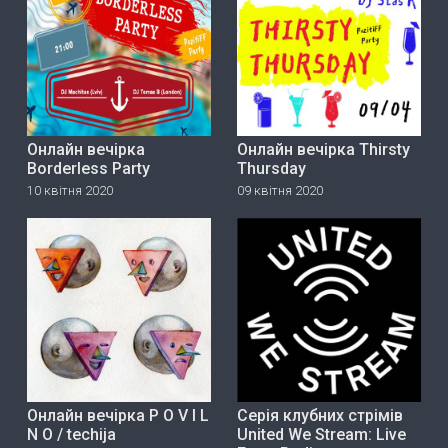
Онлайн вечірка
Онлайн вечірка Thirsty
Borderless Party
Thursday
10 квітня 2020
09 квітня 2020
Онлайн вечірка P O V I L
Серія клубних стрімів
N O / techija
United We Stream: Live