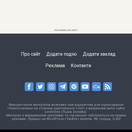
РЕКЛАМА НА САЙТІ
Про сайт
Додати подію
Додати заклад
Реклама
Контакти
Використання матеріалів можливе при відкритому для індексування
гіперпосиланні на сторінку оригінальної статті з вказанням імені сайту
LvivOnline (Львів Онлайн).
Матеріал з маркуванням «реклама» та «промоція» публікується на правах
реклами. Працює на
WordPress
|
Увійти
| запитів: 98, секунд: 0,202