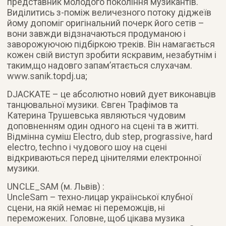
представник молодого покоління музикантів.
Виділитись з-поміж величезного потоку діджеїв
йому допоміг оригінальний почерк його сетів –
вони завжди відзначаються продуманою і
заворожуючою підбіркою треків. Він намагається
кожен свій виступ зробити яскравим, незабутнім і
таким,що надовго запам’ятається слухачам.
www.sanik.topdj.ua;
DJACKATE – це абсолютно новий дует виконавців
танцювальної музики. Євген Трафімов та
Катерина Трушевська являються чудовим
доповненням один одного на сцені та в житті.
Відмінна суміш Electro, dub step, prograssive, hard
electro, techno і чудового шоу на сцені
відкриваються перед цінителями електронної
музики.
UNCLE_SAM (м. Львів) :
UncleSam – техно-лицар української клубної
сцени, на якій немає ні переможців, ні
переможених. Головне, щоб цікава музика