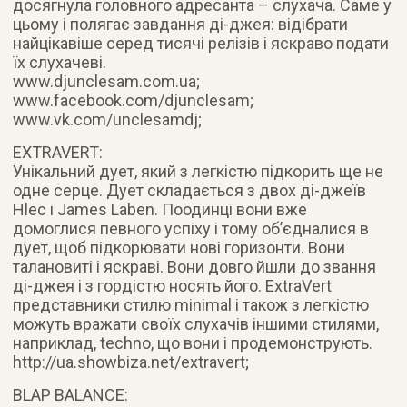
досягнула головного адресанта – слухача. Саме у
цьому і полягає завдання ді-джея: відібрати
найцікавіше серед тисячі релізів і яскраво подати
їх слухачеві.
www.djunclesam.com.ua;
www.facebook.com/djunclesam;
www.vk.com/unclesamdj;
EXTRAVERT:
Унікальний дует, який з легкістю підкорить ще не
одне серце. Дует складається з двох ді-джеїв
Hlec і James Laben. Поодинці вони вже
домоглися певного успіху і тому об’єдналися в
дует, щоб підкорювати нові горизонти. Вони
талановиті і яскраві. Вони довго йшли до звання
ді-джея і з гордістю носять його. ExtraVert
представники стилю minimal і також з легкістю
можуть вражати своїх слухачів іншими стилями,
наприклад, techno, що вони і продемонструють.
http://ua.showbiza.net/extravert;
BLAP BALANCE: