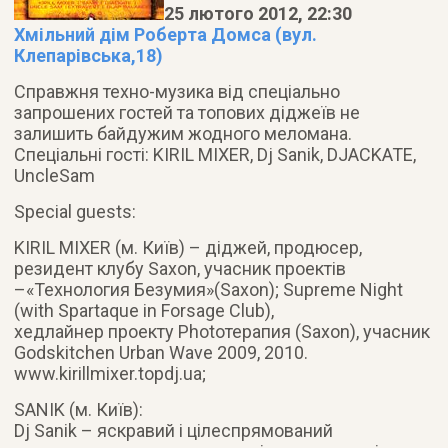
25 лютого 2012, 22:30
Хмільний дім Роберта Домса (вул.
Клепарівська,18)
Справжня техно-музика від спеціально
запрошених гостей та топових діджеїв не
залишить байдужим жодного меломана.
Спеціальні гості: KIRIL MIXER, Dj Sanik, DJACKATE,
UncleSam
Special guests:
KIRIL MIXER (м. Київ) – діджей, продюсер,
резидент клубу Saxon, учасник проектів
–«Технология Безумия»(Saxon); Supreme Night
(with Spartaque in Forsage Club),
хедлайнер проекту Photoтерапия (Saxon), учасник
Godskitchen Urban Wave 2009, 2010.
www.kirillmixer.topdj.ua;
SANIK (м. Київ):
Dj Sanik – яскравий і цілеспрямований