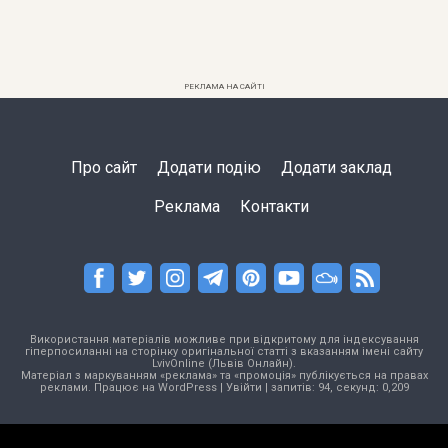
РЕКЛАМА НА САЙТІ
Про сайт
Додати подію
Додати заклад
Реклама
Контакти
Використання матеріалів можливе при відкритому для індексування
гіперпосиланні на сторінку оригінальної статті з вказанням імені сайту
LvivOnline (Львів Онлайн).
Матеріал з маркуванням «реклама» та «промоція» публікується на правах
реклами. Працює на
WordPress
|
Увійти
| запитів: 94, секунд: 0,209