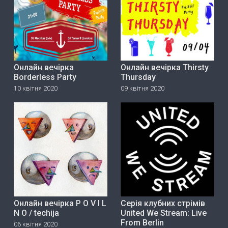
Онлайн вечірка
Онлайн вечірка Thirsty
Borderless Party
Thursday
10 квітня 2020
09 квітня 2020
Онлайн вечірка P O V I L
Серія клубних стрімів
N O / techija
United We Stream: Live
From Berlin
06 квітня 2020