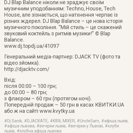
DJ Blap Balance ніколи не зраджує своїм
музичним уподобанням: Techno, House, Tech
House, але зізнається, що натхнення черпає із
різних ждерел. DJ Blap Balance – це нова історія
музичного покоління. “Мій стиль – це скажений
звуковий коктейль з ритмів музики!” © Blap
Balance.
www.dj.topdj.ua/41097
Генеральний медіа-партнер: DJACK TV (фото та
відео зйомка).
http://djacktv.com/
Вхід:
після 00:00 – 100 грн;
до 00:00 – 80 грн;
з флаєром – 60 грн (протягом ночі).
Попередній продаж – 50 грн в касах КВИТКИ.UA
або ж на сайті www.kvytky.ua
#
Dj Sanik
, #
DJACKATE
, #
KIRIL MIXER
, #
UncleSam
, #
афіша львів
,
#
афіша львова
, #
вечірки львів
, #
вечірки у Львові
, #
клуби
львів
, #
клубна афіша львова