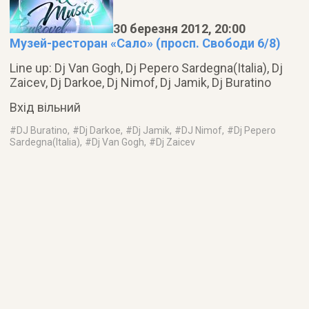
30 березня 2012, 20:00
Музей-ресторан «Сало» (просп. Свободи 6/8)
Line up: Dj Van Gogh, Dj Pepero Sardegna(Italia), Dj
Zaicev, Dj Darkoe, Dj Nimof, Dj Jamik, Dj Buratino
Вхід вільний
#
DJ Buratino
, #
Dj Darkoe
, #
Dj Jamik
, #
DJ Nimof
, #
Dj Pepero
Sardegna(Italia)
, #
Dj Van Gogh
, #
Dj Zaicev