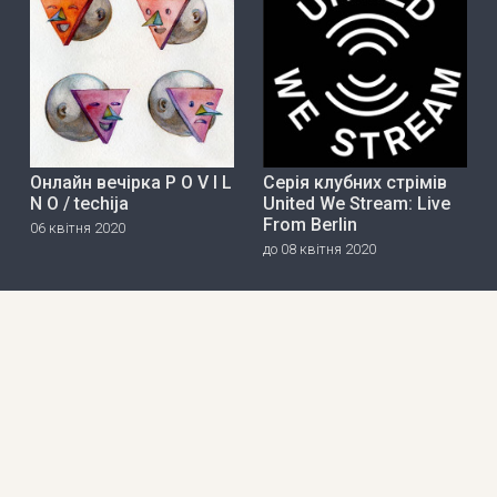
Онлайн вечірка P O V I L
Серія клубних стрімів
N O / techija
United We Stream: Live
From Berlin
06 квітня 2020
до 08 квітня 2020