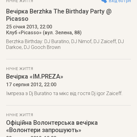
Вхід 60 грн
НІЧНЕ ЖИТТЯ
Вечірка Berzhka The Birthday Party @
Picasso
25 січня 2013
, 22:00
Клуб «Picasso» (вул. Зелена, 88)
Berzhka Birthday: DJ Buratino, DJ Nimof, DJ Zaiceff, DJ
Darkoe, DJ Gooch Brown
НІЧНЕ ЖИТТЯ
Вечірка «IM.PREZA»
17 серпня 2012
, 22:00
Імпреза з Dj Buratino та мікс від гостя Dj igor Zaiceff.
НІЧНЕ ЖИТТЯ
Офіційна Волонтерська вечірка
«Волонтери запрошують»