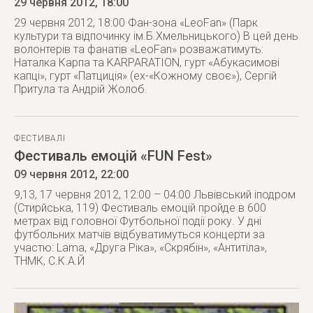
29 червня 2012
, 18:00
29 червня 2012, 18:00 Фан-зона «LeoFan» (Парк
культури та відпочинку ім.Б.Хмельницького) В цей день
волонтерів та фанатів «LeoFan» розважатимуть:
Наталка Карпа та KARPARATION, гурт «Абукасимові
капці», гурт «Патциція» (ex-«Кожному своє»), Сергій
Притула та Андрій Жолоб.
ФЕСТИВАЛІ
Фестиваль емоцій «FUN Fest»
09 червня 2012
, 22:00
9,13, 17 червня 2012, 12:00 – 04:00 Львівський іподром
(Стирйська, 119) Фестиваль емоцій пройде в 600
метрах від головної Футбольної події року. У дні
футбольних матчів відбуватимуться концерти за
участю: Lama, «Друга Ріка», «Скрябін», «Антитіла»,
ТНМК, С.К.А.Й