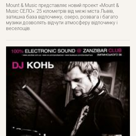
Mount & Music представляє новий проект «Мount &
Music СЕЛО»: 25 кілометрів від межі міста Львів,
затишна база відпочинку, озеро, розвага і багато
музики дозволять відчути атмосферу відпочинку і
веселощів.