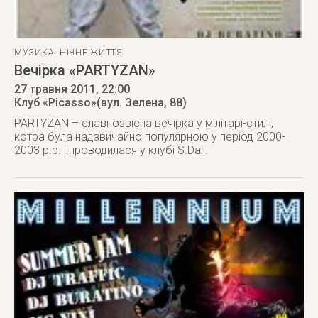
МУЗИКА
,
НІЧНЕ ЖИТТЯ
Вечірка «PARTYZAN»
27 травня 2011
, 22:00
Клуб «Picasso»(вул. Зелена, 88)
PARTYZAN – славнозвісна вечірка у мілітарі-стилі,
котра була надзвичайно популярною у період 2000-
2003 р.р. і проводилася у клубі S.Dali.