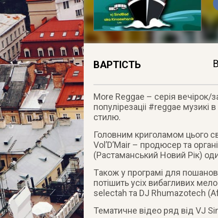
В
ВАРТІСТЬ
More Reggae – cерія вечірок/з
популірезаціі #reggae музикі в
стилю.
Головним криголамом цього свя
Vol’D’Mair – продюсер та органі
(Растаманський Новий Рік) оди
Tакож у програмі для пошанову
потішить усіх вибагливих мел
selectah та DJ Rhumazotech (A
Тематичне відео ряд від VJ Si