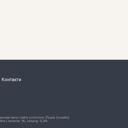
Контакти
нням імені сайту LvivOnline (Львів Онлайн).
ійти
| запитів: 96, секунд: 0,266