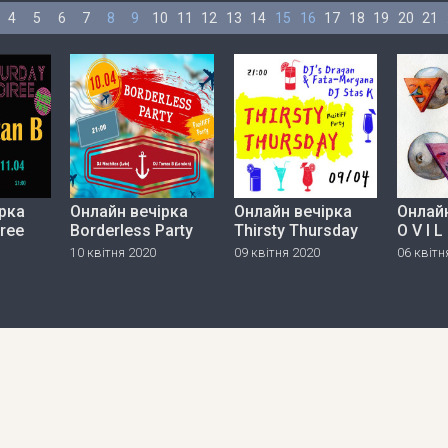
4
5
6
7
8
9
10
11
12
13
14
15
16
17
18
19
20
21
рка
Онлайн вечірка
Онлайн вечірка
Онлайн
iree
Borderless Party
Thirsty Thursday
O V I L
10 квітня 2020
09 квітня 2020
06 квітн