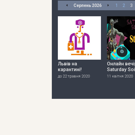
Серпень
2026
1
2
3
Львів на
Онлайн вечі
карантині!
Saturday So
до 22 травня 2020
11 квітня 2020