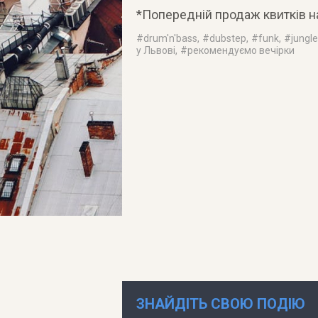
*Попередній продаж квитків на 
#
drum'n'bass
, #
dubstep
, #
funk
, #
jungle
у Львові
, #
рекомендуємо вечірки
ЗНАЙДІТЬ СВОЮ ПОДІЮ