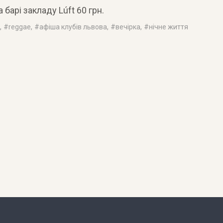
барі закладу Lúft 60 грн.
, #
reggae
, #
афіша клубів львова
, #
вечірка
, #
нічне життя