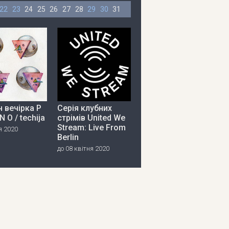
22
23
24
25
26
27
28
29
30
31
 вечірка P
Серія клубних
 N O / techija
стрімів United We
Stream: Live From
я 2020
Berlin
до 08 квітня 2020