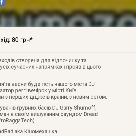
хід: 80 грн*
аходів створена для відпочинку та
 усіх сучасних напрямках і проявів цього
’та весни буде гість нашого міста DJ
затор реггі вечірок у місті Київ
н з перших діджеїв країни, з новим сетом.
вачів грувних басів DJ Garry Shumoff,
оманів своїм вишуканим саундом Dread
froRaggaTech)
ndBad aka Кіномеханіка