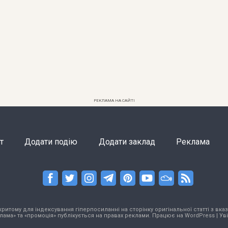
РЕКЛАМА НА САЙТІ
т
Додати подію
Додати заклад
Реклама
тому для індексування гіперпосиланні на сторінку оригінальної статті з вказа
лама» та «промоція» публікується на правах реклами. Працює на
WordPress
|
Ув