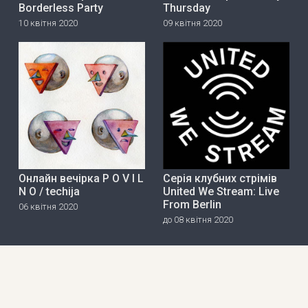
Borderless Party
Thursday
10 квітня 2020
09 квітня 2020
Онлайн вечірка P O V I L
Серія клубних стрімів
N O / techija
United We Stream: Live
From Berlin
06 квітня 2020
до 08 квітня 2020