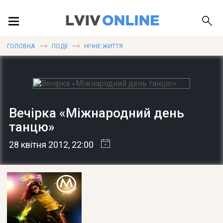
ПОДІЇ
ГОЛОВНА
ПОДІЇ
НІЧНЕ ЖИТТЯ
ЛОКАЦІЇ
Вечірка «Міжнародний день
танцю»
ПУБЛІКАЦІЇ
28 квітня 2012
, 22:00
ДОВІДКА