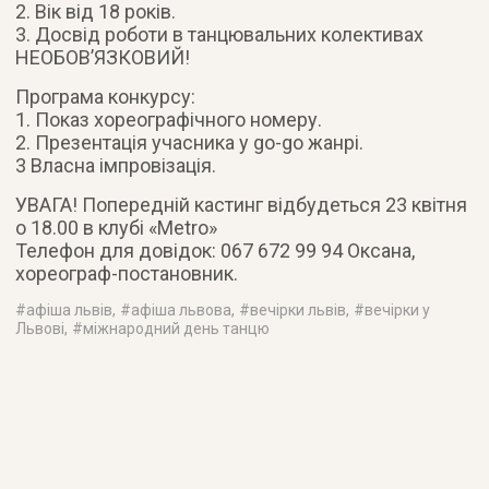
2. Вік від 18 років.
3. Досвід роботи в танцювальних колективах
НЕОБОВ’ЯЗКОВИЙ!
Програма конкурсу:
1. Показ хореографічного номеру.
2. Презентація учасника у go-go жанрі.
3 Власна імпровізація.
УВАГА! Попередній кастинг відбудеться 23 квітня
о 18.00 в клубі «Metro»
Телефон для довідок: 067 672 99 94 Оксана,
хореограф-постановник.
#
афіша львів
, #
афіша львова
, #
вечірки львів
, #
вечірки у
Львові
, #
міжнародний день танцю