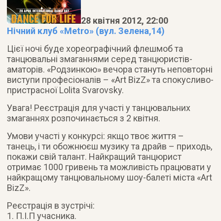
28 квітня 2012, 22:00
Нічний клуб «Metro» (вул. Зелена,14)
Цієї ночі буде хореографічний флешмоб та
танцювальні змаганнями серед танцюристів-
аматорів. «Родзинкою» вечора стануть неповторні
виступи професіоналів – «Art BizZ» та спокусливо-
пристрасної Lolita Svarovsky.
Увага! Реєстрація для участі у танцювальних
змаганнях розпочинається з 2 квітня.
Умови участі у конкурсі: якщо твоє життя –
танець, і ти обожнюєш музику та драйв – приходь,
покажи свій талант. Найкращий танцюрист
отримає 1000 гривень та можливість працювати у
найкращому танцювальному шоу-балеті міста «Art
BizZ».
Реєстрація в зустрічі:
1. П.І.П учасника.