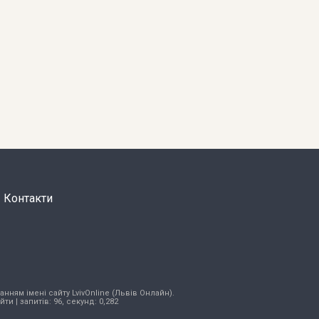
Контакти
нням імені сайту LvivOnline (Львів Онлайн).
ійти
| запитів: 96, секунд: 0,282