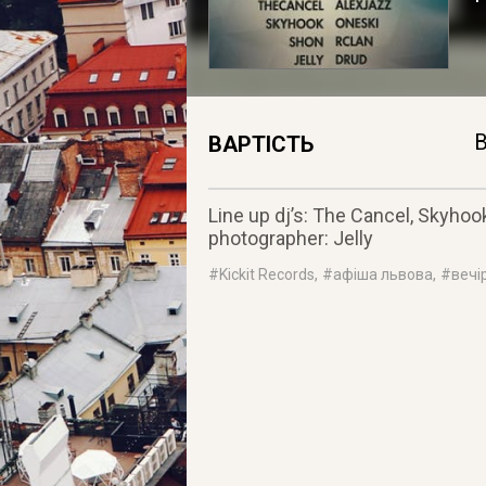
В
ВАРТІСТЬ
Line up dj’s: The Cancel, Skyhoo
photographer: Jelly
#
Kickit Records
, #
афіша львова
, #
вечі