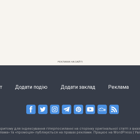
РЕКЛАМА НА САЙТІ
т
Додати подію
Додати заклад
Реклама
тому для індексування гіперпосиланні на сторінку оригінальної статті з вказа
лама» та «промоція» публікується на правах реклами. Працює на
WordPress
|
Ув