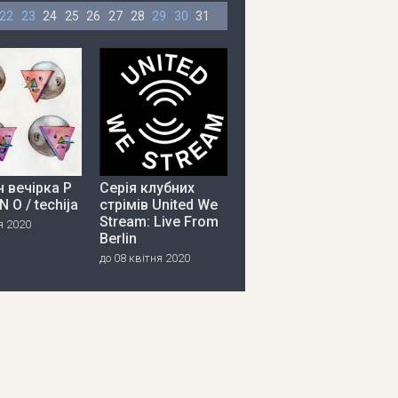
22
23
24
25
26
27
28
29
30
31
 вечірка P
Серія клубних
 N O / techija
стрімів United We
Stream: Live From
я 2020
Berlin
до 08 квітня 2020