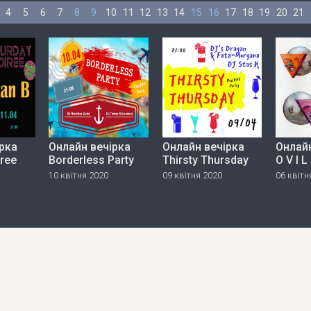
4
5
6
7
8
9
10
11
12
13
14
15
16
17
18
19
20
21
рка
Онлайн вечірка
Онлайн вечірка
Онлайн
iree
Borderless Party
Thirsty Thursday
O V I L
10 квітня 2020
09 квітня 2020
06 квітн