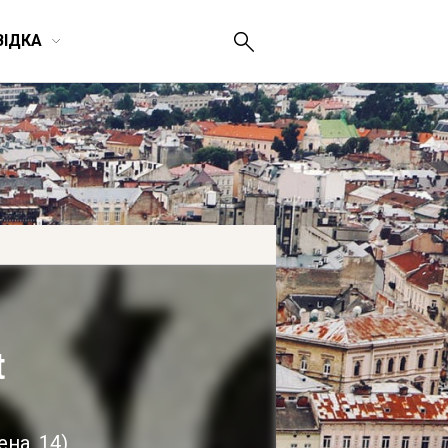
ВІДКА
t
ена, 14
)