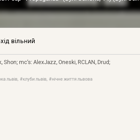
хід вільний
k, Shon; mc’s: AlexJazz, Oneski, RCLAN, Drud;
рка львів
, #
клуби львів
, #
нічне життя львова