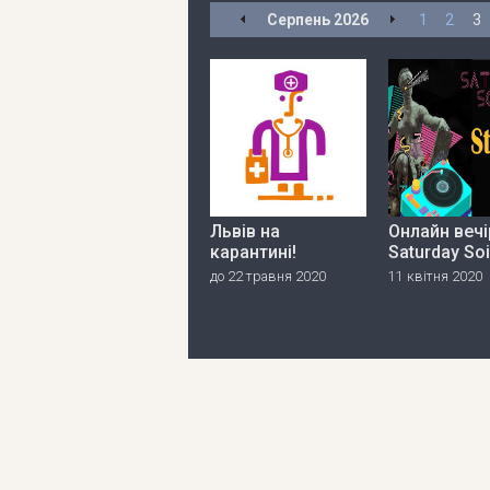
Серпень
2026
1
2
3
Львів на
Онлайн вечі
карантині!
Saturday So
до 22 травня 2020
11 квітня 2020