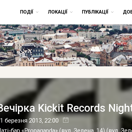
ПОДІЇ
ЛОКАЦІЇ
ПУБЛІКАЦІЇ
ДО
Вечірка Kickit Records Nigh
1 березня 2013
, 22:00
аті-бар «Propaganda» (вул. Зелена, 14)
(
вул. Зел