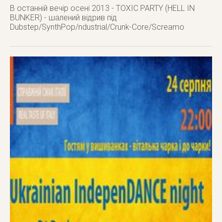
В останній вечір осені 2013 - TOXIC PARTY (HELL IN
BUNKER) - шалений відрив під
Dubstep/SynthPop/ndustrial/Crunk-Core/Screamo