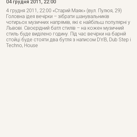
04 грудня 2011
, 22:00
4 грудня 2011, 22:00 «Старий Маяк» (вул. Пулюя, 29)
Головна ідея вечірки – зібрати шанувальників
чотирьох музичних напрямів, які є найбільш популярні у
Львові. Своєрідний батл стилів – на кожен музичний
стиль буде виділено годину. Під час вечірки на барній
стойці буде стояти два бутля з написом D’n’B, Dub Step i
Techno, House