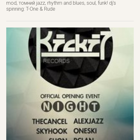
mod, томний jazz, rhythm and blues, soul, funk! dj's
spinning: T-One & Rude