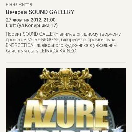
НІЧНЕ ЖИТТЯ
Вечірка SOUND GALLERY
27 жовтня 2012
, 21:00
L'uft (ул.Коперника,17)
Проект SOUND GALLERY виник в спільному творчому
процесі у MORE REGGAE, білоруської промо-групи
ENERGETICA і львівського художника з унікальним
баченням світу LEINADA KAINZO