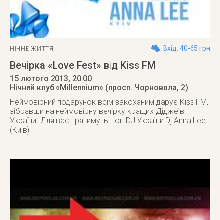
Вхід: 40-65 грн
НІЧНЕ ЖИТТЯ
Вечірка «Love Fest» від Kiss FM
15 лютого 2013
, 20:00
Нічний клуб «Millennium» (просп. Чорновола, 2)
Неймовірний подарунок всім закоханим дарує Kiss FM,
зібравши на неймовірну вечірку кращих Діджеїв
України. Для вас гратимуть: топ DJ України Dj Anna Lee
(Київ)