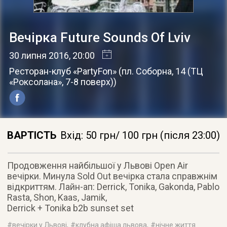
Вечірка Future Sounds Of Lviv
30 липня 2016
, 20:00
Ресторан-клуб «PartyFon»
(
пл. Соборна, 14 (ТЦ
«Роксолана», 7-8 поверх)
)
ВАРТІСТЬ
Вхід: 50 грн/ 100 грн (після 23:00)
Продовження найбільшої у Львові Open Air
вечірки. Минула Sold Out вечірка стала справжнім
відкриттям. Лайн-ап: Derrick, Tonika, Gakonda, Pablo
Rasta, Shon, Kaas, Jamik,
Derrick + Tonika b2b sunset set
#
вечірки у Львові
, #
клубна афіша львова
, #
нічне життя