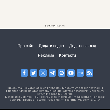
РЕКЛАМА НА САЙТІ
Про сайт
Додати подію
Додати заклад
Реклама
Контакти
Використання матеріалів можливе при відкритому для індексування
гіперпосиланні на сторінку оригінальної статті з вказанням імені сайту
LvivOnline (Львів Онлайн).
Матеріал з маркуванням «реклама» та «промоція» публікується на правах
реклами. Працює на
WordPress
|
Увійти
| запитів: 96, секунд: 0,194