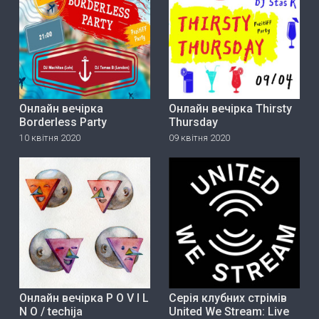
Онлайн вечірка
Онлайн вечірка Thirsty
Borderless Party
Thursday
10 квітня 2020
09 квітня 2020
Онлайн вечірка P O V I L
Серія клубних стрімів
N O / techija
United We Stream: Live