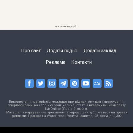
РЕКЛАМА НА САЙТІ
Про сайт
Додати подію
Додати заклад
Реклама
Контакти
Використання матеріалів можливе при відкритому для індексування
гіперпосиланні на сторінку оригінальної статті з вказанням імені сайту
LvivOnline (Львів Онлайн).
Матеріал з маркуванням «реклама» та «промоція» публікується на правах
реклами. Працює на
WordPress
|
Увійти
| запитів: 98, секунд: 0,302