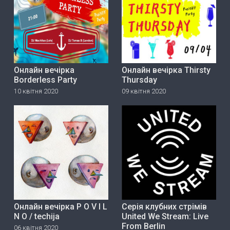
Онлайн вечірка
Онлайн вечірка Thirsty
Borderless Party
Thursday
10 квітня 2020
09 квітня 2020
Онлайн вечірка P O V I L
Серія клубних стрімів
N O / techija
United We Stream: Live
From Berlin
06 квітня 2020