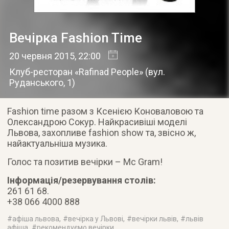
Вечірка Fashion Time
20 червня 2015
, 22:00
Клуб-ресторан «Rafinad People»
(
вул.
Руданського, 1
)
Fashion time разом з Ксенією Коноваловою та
Олександрою Сокур. Найкрасивіші моделі
Львова, захопливе fashion show та, звісно ж,
найактуальніша музика.
Голос та позитив вечірки – Mc Gram!
Інформація/резервування столів:
261 61 68.
+38 066 4000 888
#
афіша львова
, #
вечірка у Львові
, #
вечірки львів
, #
львів
афіша
, #
рекомендуємо вечірки