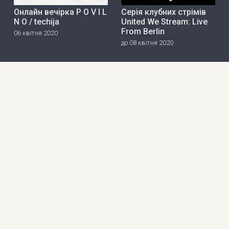
Онлайн вечірка P O V I L
Серія клубних стрімів
N O / techija
United We Stream: Live
From Berlin
06 квітня 2020
до 08 квітня 2020