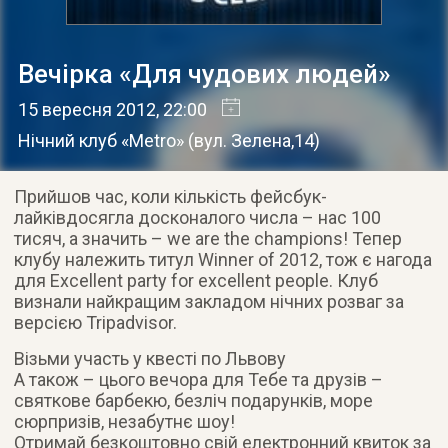
Вечірка «Для чудових людей»
15 вересня 2012
, 22:00
Нічний клуб «Metro»
(
вул. Зелена,14
)
Прийшов час, коли кількість фейсбук-
лайківдосягла досконалого числа – нас 100
тисяч, а значить – we are the champions! Тепер
клубу належить титул Winner of 2012, тож є нагода
для Excellent party for excellent people. Клуб
визнали найкращим закладом нічних розваг за
версією Tripadvisor.
Візьми участь у квесті по Львову
А також – цього вечора для Тебе та друзів –
святкове барбекю, безліч подарунків, море
сюрпризів, незабутнє шоу!
Отримай безкоштовно свій електронний квиток за