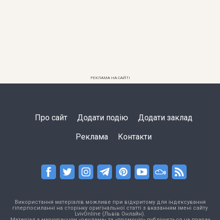
РЕКЛАМА НА САЙТІ
Про сайт
Додати подію
Додати заклад
Реклама
Контакти
Використання матеріалів можливе при відкритому для індексування
гіперпосиланні на сторінку оригінальної статті з вказанням імені сайту
LvivOnline (Львів Онлайн).
Матеріал з маркуванням «реклама» та «промоція» публікується на правах