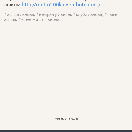
лінком
http://metro100k.eventbrite.com/
#
афіша львова
, #
вечірки у Львові
, #
клуби львова
, #
львів
афіша
, #
нічне життя львова
РЕКЛАМА НА САЙТІ