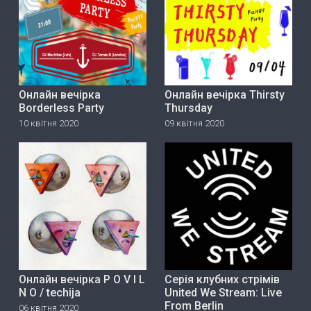
Онлайн вечірка
Онлайн вечірка Thirsty
Borderless Party
Thursday
10 квітня 2020
09 квітня 2020
Онлайн вечірка P O V I L
Серія клубних стрімів
N O / techija
United We Stream: Live
From Berlin
06 квітня 2020