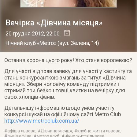
Вечірка «Дівчина місяця»
20 грудня 2012
, 22:00
Нічний клуб «Metro»
(
вул. Зелена, 14
)
Остання корона цього року! Хто стане королевою?
Для участі відправ заявку для участі у кастингу та
стань конкурсанткою змагань за титул «Дівчина
місяця». Збери чоловічу команду підтримки і
отримай три безкоштовні квитки на вечірку для
своїх хлопців-фанів.
Детальнішу інформацію щодо умов участі у
конкурсі шукай на офіційному сайті Metro Club
http://www.metroclub.com.ua/
#
афіша львова
, #
Дівчина місяця
, #
клубне життя львова
,
#
львів афіша
, #
метро клуб
, #
нічне життя львова