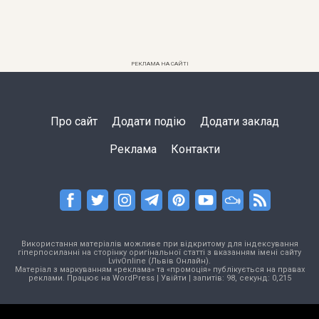
РЕКЛАМА НА САЙТІ
Про сайт
Додати подію
Додати заклад
Реклама
Контакти
Використання матеріалів можливе при відкритому для індексування
гіперпосиланні на сторінку оригінальної статті з вказанням імені сайту
LvivOnline (Львів Онлайн).
Матеріал з маркуванням «реклама» та «промоція» публікується на правах
реклами. Працює на
WordPress
|
Увійти
| запитів: 98, секунд: 0,215