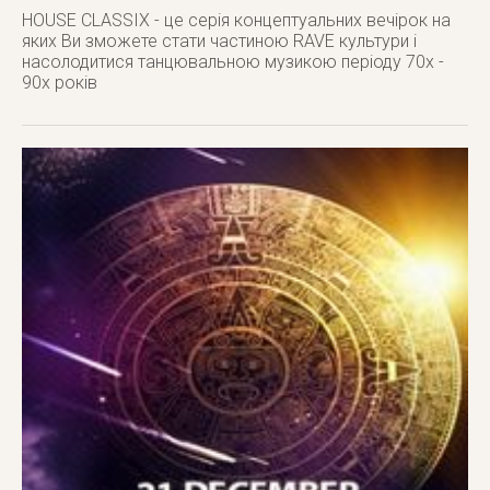
HOUSE CLASSIX - це серія концептуальних вечірок на
яких Ви зможете стати частиною RAVE культури і
насолодитися танцювальною музикою періоду 70х -
90х років