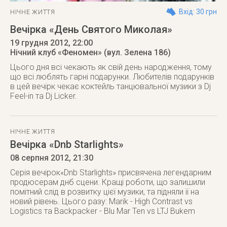
Вхід: 30 грн
НІЧНЕ ЖИТТЯ
Вечірка «День Святого Миколая»
19 грудня 2012
, 22:00
Нічний клуб «Феномен» (вул. Зелена 186)
Цього дня всі чекають як свій день народження, тому
що всі люблять гарні подарунки. Любителів подарунків
в цей вечірк чекає коктейль танцювальної музики з Dj
Feel-in та Dj Licker.
НІЧНЕ ЖИТТЯ
Вечірка «Dnb Starlights»
08 серпня 2012
, 21:30
Серія вечірок«Dnb Starlights» присвячена легендарним
продюсерам днб сцени. Кращі роботи, що залишили
помітний слід в розвитку цієї музики, та підняли її на
новий рівень. Цього разу: Marik - High Contrast vs
Logistics та Backpacker - Blu Mar Ten vs LTJ Bukem