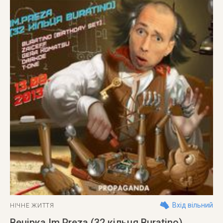
Вхід вільний
НІЧНЕ ЖИТТЯ
Вечірка Im.Preza (32 кільця Buratino)