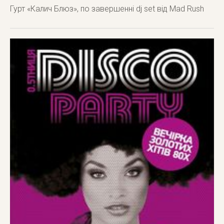
Гурт «Калич Блюз», по завершенні dj set від Mad Rush