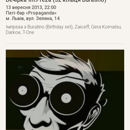
13 вересня 2013
, 22:00
Паті-бар «Propaganda»
м. Львів
,
вул. Зелена, 14
Імпреза з Buratino (Birthday set), Zaiceff, Gera Komatsu,
Darkoe, T-One