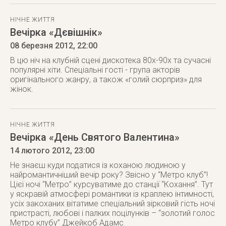
НІЧНЕ ЖИТТЯ
Вечірка «Дєвішнік»
08 березня 2012
, 22:00
В цю ніч на клубній сцені дискотека 80х-90х та сучасні
популярні хіти. Спеціальні гості - група акторів
оригінального жанру, а також «голий сюрприз» для
жінок.
НІЧНЕ ЖИТТЯ
Вечірка «День Святого Валентина»
14 лютого 2012
, 23:00
Не знаєш куди податися із коханою людиною у
найромантичніший вечір року? Звісно у “Метро клуб”!
Цієї ночі “Метро” курсуватиме до станції “Кохання”. Тут
у яскравій атмосфері романтики із краплею інтимності,
усіх закоханих вітатиме спеціальний зірковий гість ночі
пристрасті, любові і палких поцілунків – “золотий голос
Метро клубу” Джейкоб Адамc