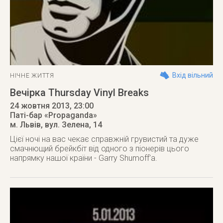
Вхід вільний
НІЧНЕ ЖИТТЯ
Вечірка Thursday Vinyl Breaks
24 жовтня 2013
, 23:00
Паті-бар «Propaganda»
м. Львів
,
вул. Зелена, 14
Цієї ночі на вас чекає справжній грувистий та дуже
смачнющий брейкбіт від одного з піонерів цього
напрямку нашої країни - Garry Shumoff'a.