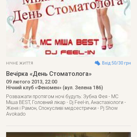
Вхід:50/30 грн
НІЧНЕ ЖИТТЯ
Вечірка «День Стоматолога»
09 лютого 2013
, 22:00
Нічний клуб «Феномен» (вул. Зелена 186)
Розважати протягом ночі будуть: Зубна Фея - MC
Міша BEST, Головний лікар - Dj Feel-in, Анастазіологи -
Женя і Рамон, Спокусливі медсестрички - Pj Show
Avokado