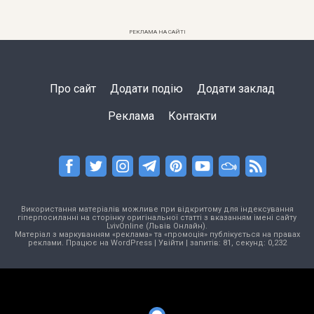
РЕКЛАМА НА САЙТІ
Про сайт
Додати подію
Додати заклад
Реклама
Контакти
Використання матеріалів можливе при відкритому для індексування
гіперпосиланні на сторінку оригінальної статті з вказанням імені сайту
LvivOnline (Львів Онлайн).
Матеріал з маркуванням «реклама» та «промоція» публікується на правах
реклами. Працює на
WordPress
|
Увійти
| запитів: 81, секунд: 0,232