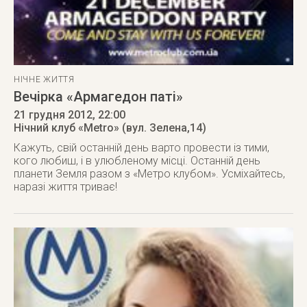
НІЧНЕ ЖИТТЯ
Вечірка «Армагедон паті»
21 грудня 2012
, 22:00
Нічний клуб «Metro» (вул. Зелена,14)
Кажуть, свій останній день варто провести із тими,
кого любиш, і в улюбленому місці. Останній день
планети Земля разом з «Метро клубом». Усміхайтесь,
наразі життя триває!