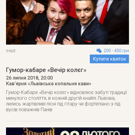
200 - 450 грн
ІНШЕ
Купити квиток
Гумор-кабаре «Вечір колєг»
26 липня 2018
, 20:00
Кав’ярня «Львівська копальня кави»
Гумор-Кабаре «Вечір колєг» відновлює забуті традиції
минулого століття, в кожній другій кнайпі Львова,
лились жартівливі пісні під гітару чи фортепіано з під
вусів поважнів Панів