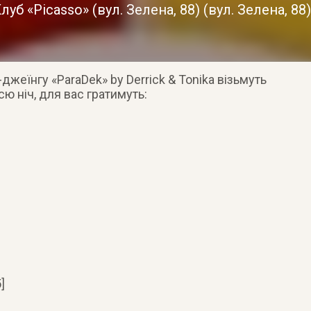
луб «Picasso» (вул. Зелена, 88)
(
вул. Зелена, 88
-джеїнгу «ParaDek» by Derrick & Tonika візьмуть
ю ніч, для вас гратимуть:
]