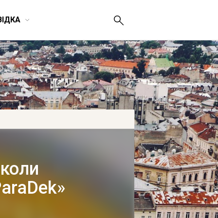
ВІДКА
школи
ParaDek»