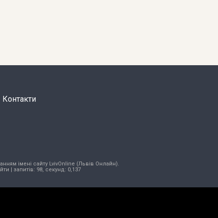
Контакти
нням імені сайту LvivOnline (Львів Онлайн).
ійти
| запитів: 98, секунд: 0,137