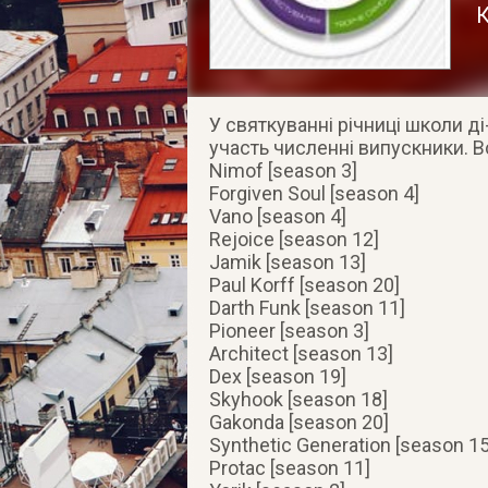
К
У святкуванні річниці школи ді
участь численні випускники. Вс
Nimof [season 3]
Forgiven Soul [season 4]
Vano [season 4]
Rejoice [season 12]
Jamik [season 13]
Paul Korff [season 20]
Darth Funk [season 11]
Pioneer [season 3]
Architect [season 13]
Dex [season 19]
Skyhook [season 18]
Gakonda [season 20]
Synthetic Generation [season 15
Protac [season 11]