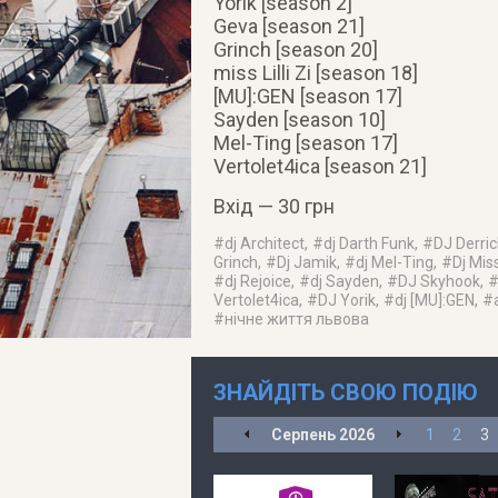
Yorik [season 2]
Geva [season 21]
Grinch [season 20]
miss Lilli Zi [season 18]
[MU]:GEN [season 17]
Sayden [season 10]
Mel-Ting [season 17]
Vertolet4ica [season 21]
Вхід — 30 грн
#
dj Architect
, #
dj Darth Funk
, #
DJ Derric
Grinch
, #
Dj Jamik
, #
dj Mel-Ting
, #
Dj Miss.
#
dj Rejoice
, #
dj Sayden
, #
DJ Skyhook
, 
Vertolet4ica
, #
DJ Yorik
, #
dj [MU]:GEN
, #
#
нічне життя львова
ЗНАЙДІТЬ СВОЮ ПОДІЮ
Серпень
2026
1
2
3