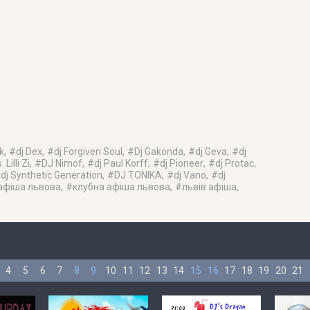
k
, #
dj Dex
, #
dj Forgiven Soul
, #
Dj Gakonda
, #
dj Geva
, #
dj
 Lilli Zi
, #
DJ Nimof
, #
dj Paul Korff
, #
dj Pioneer
, #
dj Protac
,
#
dj Synthetic Generation
, #
DJ TONIKA
, #
dj Vano
, #
dj
афіша львова
, #
клубна афіша львова
, #
львів афіша
,
4
5
6
7
8
9
10
11
12
13
14
15
16
17
18
19
20
21