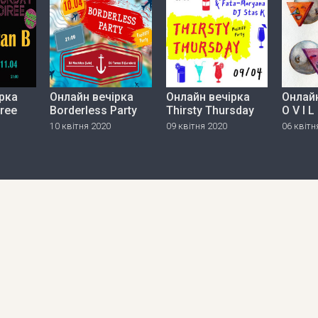
рка
Онлайн вечірка
Онлайн вечірка
Онлайн
iree
Borderless Party
Thirsty Thursday
O V I L
10 квітня 2020
09 квітня 2020
06 квітн