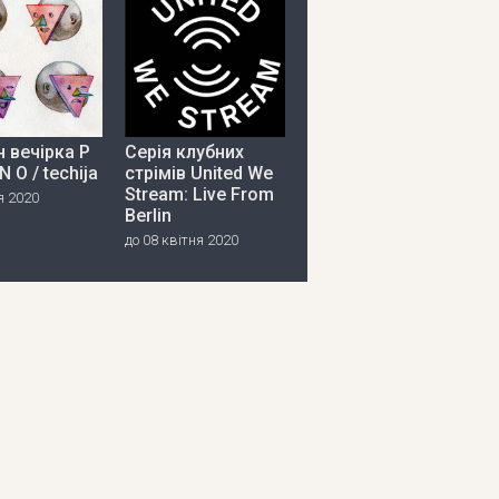
 вечірка P
Серія клубних
 N O / techija
стрімів United We
Stream: Live From
я 2020
Berlin
до 08 квітня 2020