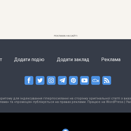
РЕКЛАМА НА САЙТІ
т
Додати подію
Додати заклад
Реклама
тому для індексування гіперпосиланні на сторінку оригінальної статті з вказа
лама» та «промоція» публікується на правах реклами. Працює на
WordPress
|
Ув