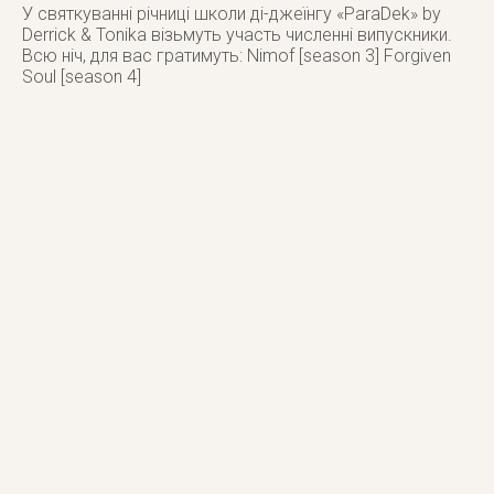
У святкуванні річниці школи ді-джеїнгу «ParaDek» by
Derrick & Tonika візьмуть участь численні випускники.
Всю ніч, для вас гратимуть: Nimof [season 3] Forgiven
Soul [season 4]