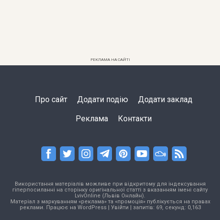
РЕКЛАМА НА САЙТІ
Про сайт
Додати подію
Додати заклад
Реклама
Контакти
Використання матеріалів можливе при відкритому для індексування
гіперпосиланні на сторінку оригінальної статті з вказанням імені сайту
LvivOnline (Львів Онлайн).
Матеріал з маркуванням «реклама» та «промоція» публікується на правах
реклами. Працює на
WordPress
|
Увійти
| запитів: 69, секунд: 0,163