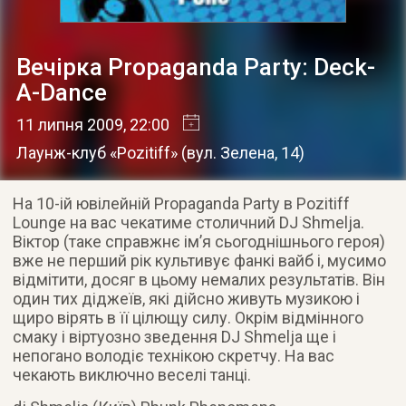
Вечірка Propaganda Party: Deck-
A-Dance
11 липня 2009
, 22:00
Лаунж-клуб «Pozitiff»
(
вул. Зелена, 14
)
На 10-ій ювілейній Propaganda Party в Pozitiff
Lounge на вас чекатиме столичний DJ Shmelja.
Віктор (таке справжнє ім’я сьогоднішнього героя)
вже не перший рік культивує фанкі вайб і, мусимо
відмітити, досяг в цьому немалих результатів. Він
один тих діджеїв, які дійсно живуть музикою і
щиро вірять в її цілющу силу. Окрім відмінного
смаку і віртуозно зведення DJ Shmelja ще і
непогано володіє технікою скретчу. На вас
чекають виключно веселі танці.