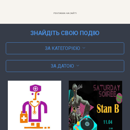
РЕКЛАМА НА САЙТІ
ЗНАЙДІТЬ СВОЮ ПОДІЮ
ЗА КАТЕГОРІЄЮ
ЗА ДАТОЮ