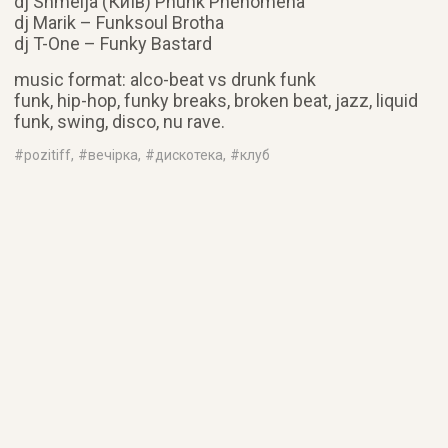
dj Shmelja (Київ) Phunk Phenomena
dj Marik – Funksoul Brotha
dj T-One – Funky Bastard
music format: alco-beat vs drunk funk
funk, hip-hop, funky breaks, broken beat, jazz, liquid
funk, swing, disco, nu rave.
#
pozitiff
, #
вечірка
, #
дискотека
, #
клуб