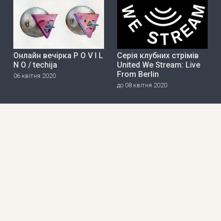
Онлайн вечірка P O V I L
Серія клубних стрімів
N O / techija
United We Stream: Live
From Berlin
06 квітня 2020
до 08 квітня 2020