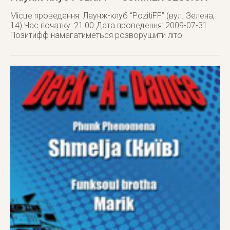
Місце проведення: Лаунж-клуб “PozitiFF” (вул. Зелена,
14) Час початку: 21:00 Дата проведення: 2009-07-31
Позитифф намагатиметься розворушити літо