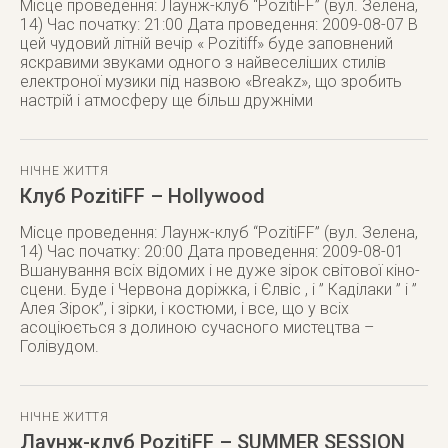
Місце проведення: Лаунж-клуб “PozitiFF” (вул. Зелена,
14) Час початку: 21:00 Дата проведення: 2009-08-07 В
цей чудовий літній вечір « Pozitiff» буде заповнений
яскравими звуками одного з найвеселіших стилів
електроної музики під назвою «Breakz», що зробить
настрій і атмосферу ще більш дружніми
НІЧНЕ ЖИТТЯ
Клуб PozitiFF – Hollywood
Місце проведення: Лаунж-клуб “PozitiFF” (вул. Зелена,
14) Час початку: 20:00 Дата проведення: 2009-08-01
Вшанування всіх відомих і не дуже зірок світової кіно-
сцени. Буде і Червона доріжка, і Єлвіс , і ” Каділаки ” і ”
Алея Зірок”, і зірки, і костюми, і все, що у всіх
асоціюється з долиною сучасного мистецтва –
Голівудом.
НІЧНЕ ЖИТТЯ
Лаунж-клуб PozitiFF – SUMMER SESSION