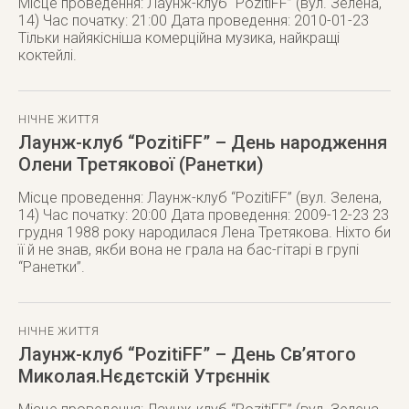
Місце проведення: Лаунж-клуб “PozitiFF” (вул. Зелена,
14) Час початку: 21:00 Дата проведення: 2010-01-23
Тільки найякісніша комерційна музика, найкращі
коктейлі.
НІЧНЕ ЖИТТЯ
Лаунж-клуб “PozitiFF” – День народження
Олени Третякової (Ранетки)
Місце проведення: Лаунж-клуб “PozitiFF” (вул. Зелена,
14) Час початку: 20:00 Дата проведення: 2009-12-23 23
грудня 1988 року народилася Лена Третякова. Ніхто би
її й не знав, якби вона не грала на бас-гітарі в групі
“Ранетки”.
НІЧНЕ ЖИТТЯ
Лаунж-клуб “PozitiFF” – День Св’ятого
Миколая.Нєдєтскій Утрєннік