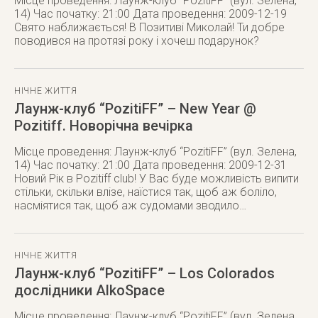
Місце проведення: Лаунж-клуб “PozitiFF” (вул. Зелена,
14) Час початку: 21:00 Дата проведення: 2009-12-19
Свято наближається! В Позитиві Миколай! Ти добре
поводився на протязі року і хочеш подарунок?
НІЧНЕ ЖИТТЯ
Лаунж-клуб “PozitiFF” – New Year @
Pozitiff. Новорічна вечірка
Місце проведення: Лаунж-клуб “PozitiFF” (вул. Зелена,
14) Час початку: 21:00 Дата проведення: 2009-12-31
Новий Рік в Pozitiff сlub! У Вас буде можливість випити
стільки, скільки влізе, наїстися так, щоб аж боліло,
насміятися так, щоб аж судомами зводило…
НІЧНЕ ЖИТТЯ
Лаунж-клуб “PozitiFF” – Los Colorados
дослідники AlkoSpace
Місце проведення: Лаунж-клуб “PozitiFF” (вул. Зелена,