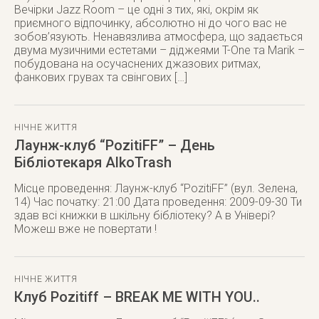
Вечірки Jazz Room – це одні з тих, які, окрім як
приємного відпочинку, абсолютно ні до чого вас не
зобов’язують. Ненавязлива атмосфера, що задається
двума музичними естетами – діджеями T-One та Marik –
побудована на осучаснених джазових ритмах,
фанкових грувах та свінгових […]
НІЧНЕ ЖИТТЯ
Лаунж-клуб “PozitiFF” – День
Бібліотекаря AlkoTrash
Місце проведення: Лаунж-клуб “PozitiFF” (вул. Зелена,
14) Час початку: 21:00 Дата проведення: 2009-09-30 Ти
здав всі книжки в шкільну бібліотеку? А в Універі?
Можеш вже не повертати !
НІЧНЕ ЖИТТЯ
Клуб Pozitiff – BREAK ME WITH YOU..