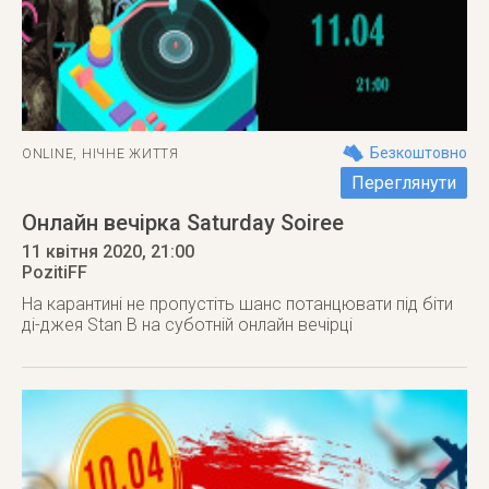
Безкоштовно
ONLINE
,
НІЧНЕ ЖИТТЯ
Переглянути
Онлайн вечірка Saturday Soiree
11 квітня 2020
, 21:00
PozitiFF
На карантині не пропустіть шанс потанцювати під біти
ді-джея Stan B на суботній онлайн вечірці