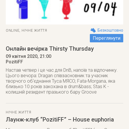
Безкоштовно
ONLINE
,
НІЧНЕ ЖИТТЯ
Переглянути
Онлайн вечірка Thirsty Thursday
09 квітня 2020
, 21:00
PozitiFF
Настав четвер і це час для DnB, напоїв та відпочинку.
Цього вечора: Dragan співзасновник та учасник
творчого об‘єднання Туса МЯСО; Fata-Morgana, яка
близько 10 років закохана в drum&bass; Stas K -
колишній резидент празького бару Groove
НІЧНЕ ЖИТТЯ
Лаунж-клуб “PozitiFF” – House euphoria