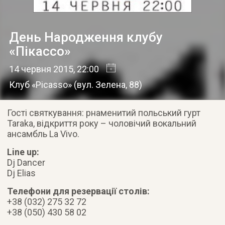
День Народження клубу
«Пікассо»
14 червня 2015
, 22:00
Клуб «Picasso»
(
вул. Зелена, 88
)
Гості святкування: pнаменитий польський гурт
Taraka, відкриття року – чоловічий вокальний
ансамбль La Vivo.
Line up:
Dj Dancer
Dj Elias
Телефони для резервації столів:
+38 (032) 275 32 72
+38 (050) 430 58 02