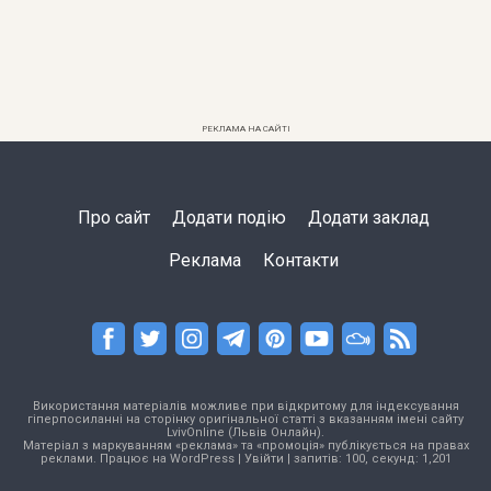
РЕКЛАМА НА САЙТІ
Про сайт
Додати подію
Додати заклад
Реклама
Контакти
Використання матеріалів можливе при відкритому для індексування
гіперпосиланні на сторінку оригінальної статті з вказанням імені сайту
LvivOnline (Львів Онлайн).
Матеріал з маркуванням «реклама» та «промоція» публікується на правах
реклами. Працює на
WordPress
|
Увійти
| запитів: 100, секунд: 1,201