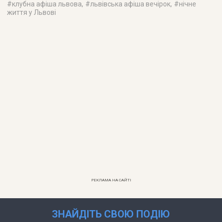
#
клубна афіша львова
, #
львівська афіша вечірок
, #
нічне
життя у Львові
РЕКЛАМА НА САЙТІ
ЗНАЙДІТЬ СВОЮ ПОДІЮ