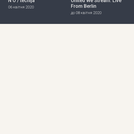
N O / techija
United We Stream: Live
From Berlin
06 квітня 2020
до 08 квітня 2020