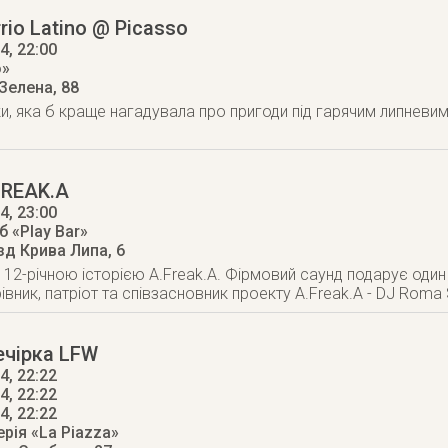
rio Latino @ Picasso
14
, 22:00
o»
 Зелена, 88
ки, яка б краще нагадувала про пригоди під гарячим липневи
FREAK.A
14
, 23:00
 «Play Bar»
зд Крива Липа, 6
12-річною історією A.Freak.A. Фірмовий саунд подарує один 
івник, патріот та співзасновник проекту A.Freak.A - DJ Roma
ечірка LFW
4, 22:22
4, 22:22
14
, 22:22
рія «La Piazza»