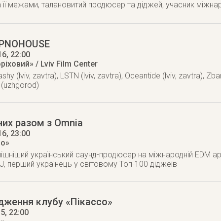
за її межами, талановитий продюсер та діджей, учасник між
YPNOHOUSE
16
, 22:00
ріховий» / Lviv Film Center
hy (lviv, zavtra), LSTN (lviv, zavtra), Oceantide (lviv, zavtra), Zba
st (uzhgorod)
них разом з Omnia
16
, 23:00
но»
пішніший український саунд-продюсер на міжнародній EDM аре
, перший українець у світовому Топ-100 діджеїв
дження клубу «Пікассо»
15
, 22:00