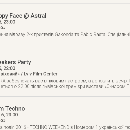
ppy Face @ Astral
6
, 23:00
но»
я відразу 2-х приятелів Gakonda та Pablo Rasta. Спеціальні 
eakers Party
6
, 22:00
ріховий» / Lviv Film Center
RA забезпечать вас вініловим настроєм, а доповнить вечір Te
чнеться о 22.00 після львівської прем'єри вистави «Синдром П
Am Techno
16
, 23:00
но»
а подія 2016 - TECHNO WEEKEND з Номером 1 української те