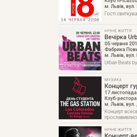
Клуб «Picass
м. Львів
,
вул.
Гості святкув
НІЧНЕ ЖИТТЯ
Вечірка Ur
05 червня 20
Фабрика Пов
м. Львів
,
вул.
Urban Beats by
МУЗИКА
Концерт гу
17 листопада
Клуб-ресторан
м. Львів
,
вул.
Концерт всесв
прославивлись
НІЧНЕ ЖИТТЯ
Концерт-в