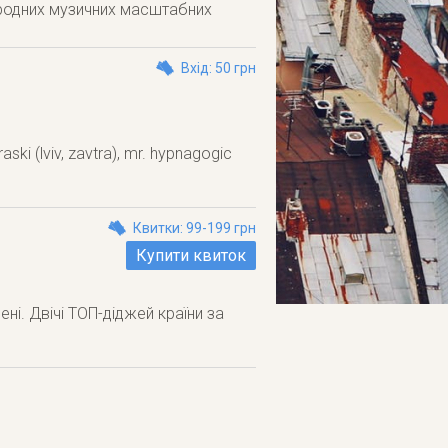
народних музичних масштабних
Вхід: 50 грн
raski (lviv, zavtra), mr. hypnagogic
Квитки: 99-199 грн
Купити квиток
ні. Двічі ТОП-діджей країни за