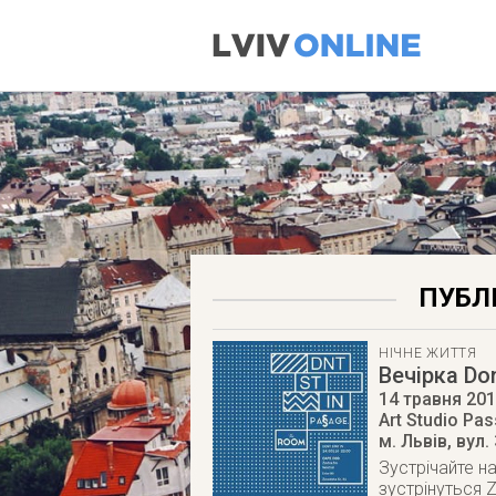
ПУБЛІ
НІЧНЕ ЖИТТЯ
Вечірка Don
14 травня 20
Art Studio Pa
м. Львів
,
вул.
Зустрічайте н
зустрінуться Z