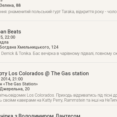
o»
 Зелена, 88
ання: pнаменитий польський гурт Taraka, відкриття року - чол
ban Beats
15
, 22:00
идла
 Богдана Хмельницького, 124
 Derrick & Tonika. Бас вечірка в чарівному підвалі, повному 
рту Los Colorados @ The Gas station
 2014
, 21:00
 «The Gas Station»
 Джерельна, 20
ітньовідомих Los Colorados. Приходь відриватись під пісні д
 своїми каверами на Katty Perry, Rammstein та інші на НеТи
ечірка з Володимиром Дантесом