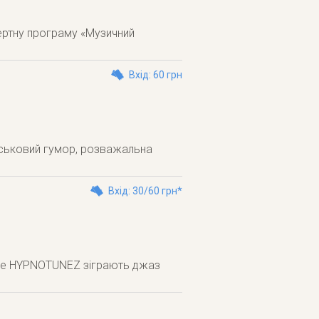
ертну програму «Музичний
Вхід: 60 грн
йськовий гумор, розважальна
Вхід: 30/60 грн*
 The HYPNOTUNEZ зіграють джаз