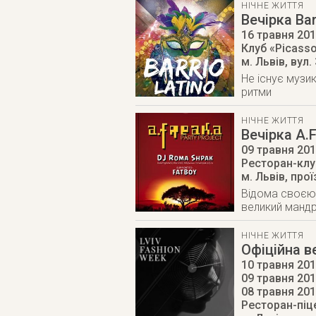
НІЧНЕ ЖИТТЯ
Вечірка Bar
16 травня 20
Клуб «Picass
м. Львів
,
вул.
Не існує музи
ритми
НІЧНЕ ЖИТТЯ
Вечірка A.
09 травня 20
Ресторан-клуб
м. Львів
,
прої
Відома своєю 
великий мандр
НІЧНЕ ЖИТТЯ
Офіційна в
10 травня 201
09 травня 201
08 травня 20
Ресторан-піце