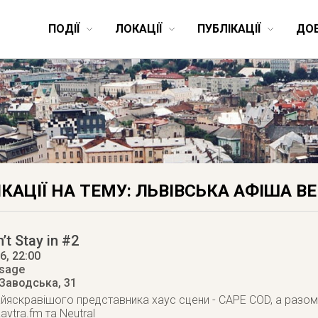
ПОДІЇ
ЛОКАЦІЇ
ПУБЛІКАЦІЇ
ДО
КАЦІЇ НА ТЕМУ: ЛЬВІВСЬКА АФІША В
’t Stay in #2
16
, 22:00
ssage
 Заводська, 31
айяскравішого представника хаус сцени - CAPE COD, а разом
avtra.fm та Neutral