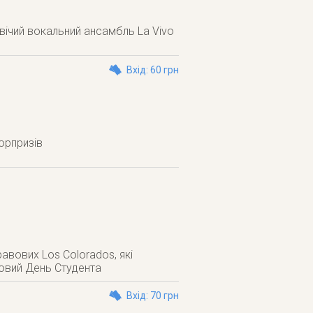
овічий вокальний ансамбль La Vivo
Вхід: 60 грн
сюрпризів
равових Los Colorados, які
повий День Студента
Вхід: 70 грн