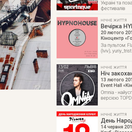
Україні та по
фестивалів
НІЧНЕ ЖИТТЯ
Вечірка H
20 лютого 20
Кіноцентр «Го
За пультом: Flas
(lviv), yuriy_tri
НІЧНЕ ЖИТТЯ
Нiч закоха
13 лютого 20
Event Hall «Кі
Omnia - найус
версією TOPDJ
НІЧНЕ ЖИТТЯ
День Наро
14 червня 20