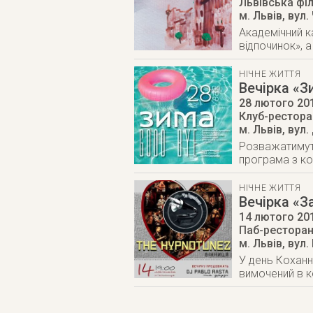
Львівська фі
м. Львів
,
вул.
Академічний к
відпочинок», 
НІЧНЕ ЖИТТЯ
Вечірка «З
28 лютого 20
Клуб-ресторан
м. Львів
,
вул.
Розважатимуть
програма з ко
НІЧНЕ ЖИТТЯ
Вечірка «З
14 лютого 20
Паб-ресторан
м. Львів
,
вул.
У день Коханн
вимочений в ке