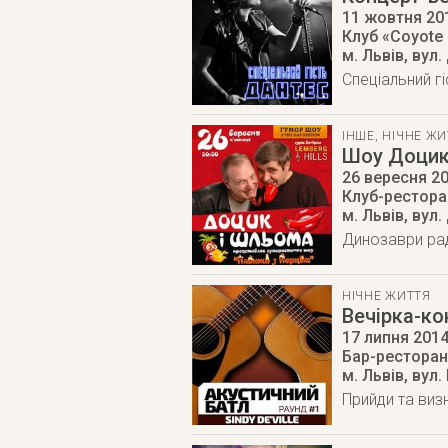
11 жовтня 20
Клуб «Coyote 
м. Львів
,
вул.
Cпеціальний г
ІНШЕ
,
НІЧНЕ ЖИ
Шоу Доцик
26 вересня 2
Клуб-ресторан
м. Львів
,
вул.
Динозаври рад
НІЧНЕ ЖИТТЯ
Вечірка-ко
17 липня 201
Бар-ресторан
м. Львів
,
вул.
Прийди та виз