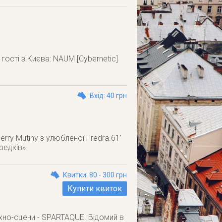
гості з Києва: NAUM [Cybernetic]
Вхід: 40 грн
rry Mutiny з улюбленої Fredra.61'
редків»
Квитки: 80 - 300 грн
Купити квиток
хно-сцени - SPARTAQUE. Відомий в