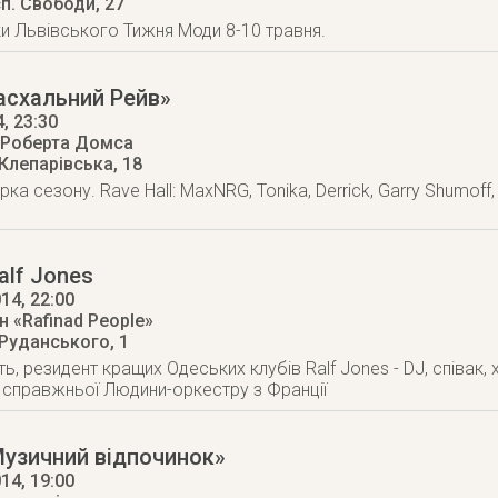
п. Свободи, 27
рки Львівського Тижня Моди 8-10 травня.
асхальний Рейв»
4
, 23:30
 Роберта Домса
 Клепарівська, 18
ка сезону. Rave Hall: MaxNRG, Tonika, Derrick, Garry Shumoff,
alf Jones
014
, 22:00
 «Rafinad People»
 Руданського, 1
ь, резидент кращих Одеських клубів Ralf Jones - DJ, співак,
п справжньої Людини-оркестру з Франції
Музичний відпочинок»
014
, 19:00