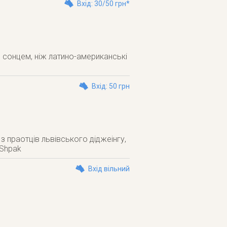
Вхід: 30/50 грн*
м сонцем, ніж латино-американські
Вхід: 50 грн
з праотців львівського діджеінгу,
 Shpak
Вхід вільний