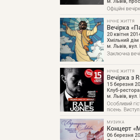
м. Львів
,
прос
Офіційні вечі
НІЧНЕ ЖИТТЯ
Вечірка «П
20 квітня 201
Хмільний дім
м. Львів
,
вул.
Заключна вечір
НІЧНЕ ЖИТТЯ
Вечірка з R
15 березня 2
Клуб-ресторан
м. Львів
,
вул.
Особливий гіст
пісень. Висту
МУЗИКА
Концерт «
06 березня 2