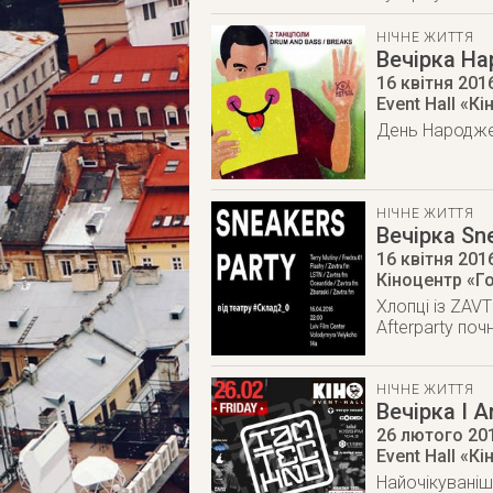
НІЧНЕ ЖИТТЯ
Вечірка Ha
16 квітня 201
Event Hall «Кі
День Народженн
НІЧНЕ ЖИТТЯ
Вечірка Sn
16 квітня 201
Кіноцентр «Го
Хлопці із ZAVT
Afterparty по
НІЧНЕ ЖИТТЯ
Вечірка I 
26 лютого 20
Event Hall «Кі
Найочікуваніш