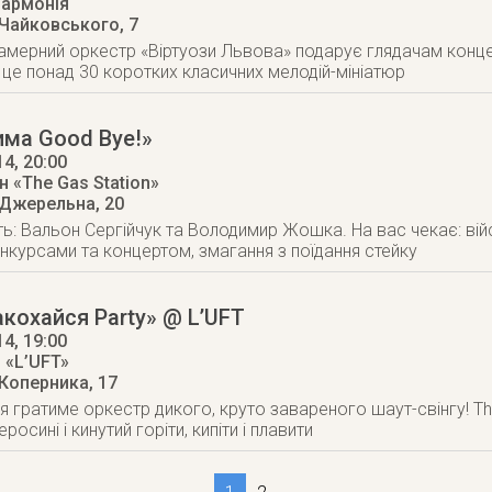
лармонія
 Чайковського, 7
амерний оркестр «Віртуози Львова» подарує глядачам конц
а це понад 30 коротких класичних мелодій-мініатюр
има Good Bye!»
14
, 20:00
 «The Gas Station»
 Джерельна, 20
: Вальон Сергійчук та Володимир Жошка. На вас чекає: ві
нкурсами та концертом, змагання з поїдання стейку
акохайся Party» @ L’UFT
14
, 19:00
 «L’UFT»
 Коперника, 17
я гратиме оркестр дикого, круто завареного шаут-свінгу!
росині і кинутий горіти, кипіти і плавити