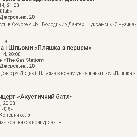
14
, 21:00
Club»
 Джерельна, 20
ість в Coyote club - Володимир Дантес — український музикант
ТТЯ
а і Шльоми «Пляшка з перцем»
014
, 20:00
 «The Gas Station»
 Джерельна, 20
іоефіру Доцик і Шльома з новим унікальним шоу «Пляшка з
нцерт «Акустичний батл»
4
, 20:00
 «0,5»
 Коперника, 5
нач кращого з конкурсантів