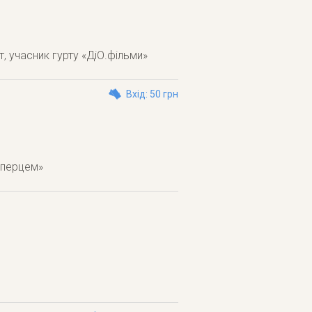
, учасник гурту «ДіО.фільми»
Вхід: 50 грн
 перцем»