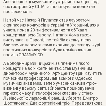
Але вперше ці музиканти зустрілися на сцені під
час гастролей у США і започаткували колектив
професіоналів.
На той час Назарій Пилатюк став лауреатом
скрипкових конкурсів в Україні та Угорщині, взяв
участь понад 20-ти фестивалях та об’їхав з
концертами всю Європу. Наталія Хома також
виступала і в Європі, і по той бік океану, після
блискучих перемог сама входила до складу журі
престижних конкурсів та була номінована на
премію GRAMMY CD.
А Володимир Винницький, за плечима якого
концерти на всіх континентах, став музичним
директором Музичного і Арт-Центру Грін Каунті та
почесним професором Львівської й Одеської
музичних академій. Тепер учасники «Київ-тріо»,
визнані у всьому світі, збирають поціновувачів
гарного смаку й атмосферної класики у стінах
Львівської філармонії. Франц Шуберт та Дмитро
Шостакович. Два фортепіанні тріо. Передсвяткова