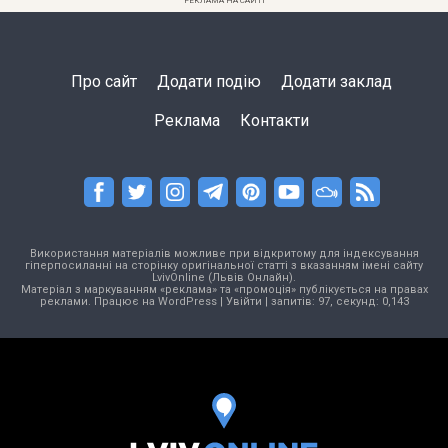
РЕКЛАМА НА САЙТІ
Про сайт
Додати подію
Додати заклад
Реклама
Контакти
Використання матеріалів можливе при відкритому для індексування
гіперпосиланні на сторінку оригінальної статті з вказанням імені сайту
LvivOnline (Львів Онлайн).
Матеріал з маркуванням «реклама» та «промоція» публікується на правах
реклами. Працює на
WordPress
|
Увійти
| запитів: 97, секунд: 0,143