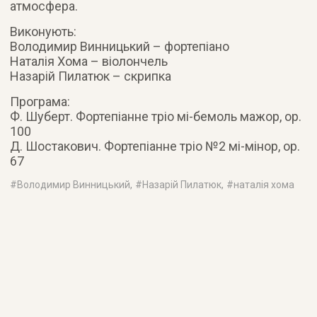
атмосфера.
Виконують:
Володимир Винницький – фортепіано
Наталія Хома – віолончель
Назарій Пилатюк – скрипка
Програма:
Ф. Шуберт. Фортепіанне тріо мі-бемоль мажор, оp.
100
Д. Шостакович. Фортепіанне тріо №2 мі-мінор, оp.
67
#
Володимир Винницький
, #
Назарій Пилатюк
, #
наталія хома