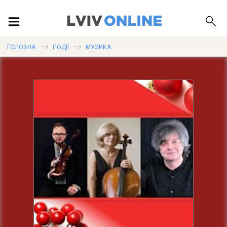
ПОДІЇ
ГОЛОВНА
ПОДІЇ
МУЗИКА
ЛОКАЦІЇ
ПУБЛІКАЦІЇ
ДОВІДКА