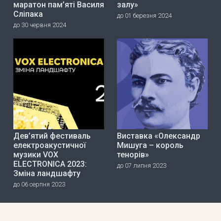
маратон пам’яті Василя
залу»
Сліпака
до 01 березня 2024
до 30 червня 2024
Дев’ятий фестиваль
Виставка «Олександр
електроакустичної
Мишуга – король
музики VOX
тенорів»
ELECTRONICA 2023:
до 07 липня 2023
Зміна ландшафту
до 06 серпня 2023