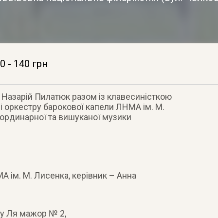
0 - 140 грн
 Назарій Пилатюк разом із клавесиністкою
 оркестру барокової капели ЛНМА ім. М.
еординарної та вишуканої музики
 ім. М. Лисенка, керівник – Анна
ну Ля мажор № 2,