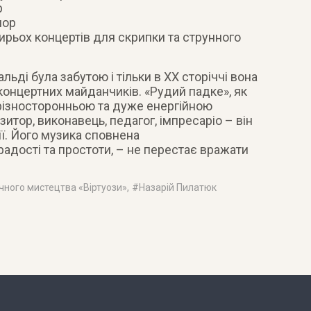
р
нор
тирьох концертів для скрипки та струнного
льді була забутою і тільки в XX сторіччі вона
концертних майданчиків. «Рудий падке», як
 різносторонньою та дуже енергійною
итор, виконавець, педагог, імпресаріо – він
ії. Його музика сповнена
радості та простоти, – не перестає вражати
ного мистецтва «Віртуози»
, #
Назарій Пилатюк