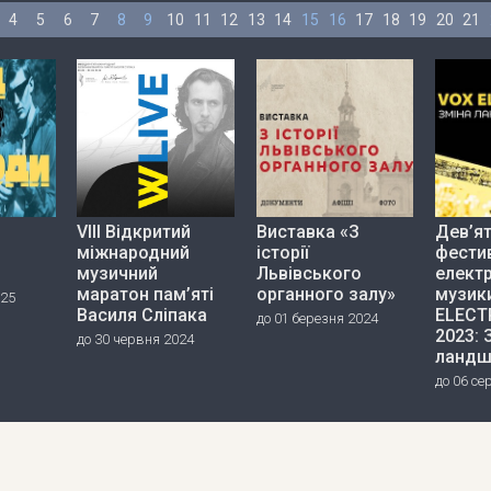
4
5
6
7
8
9
10
11
12
13
14
15
16
17
18
19
20
21
VIII Відкритий
Виставка «З
Дев’я
міжнародний
історії
фести
музичний
Львівського
елект
маратон пам’яті
органного залу»
музик
025
Василя Сліпака
ELECT
до 01 березня 2024
2023: 
до 30 червня 2024
ландш
до 06 се