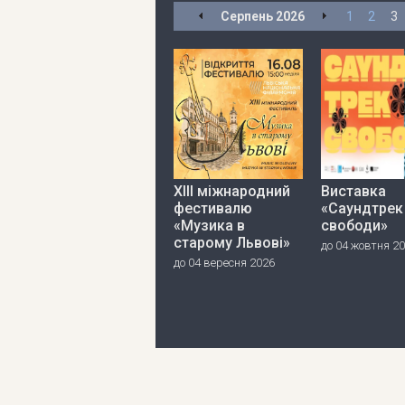
Серпень
2026
1
2
3
ХІІІ міжнародний
Виставка
фестивалю
«Саундтрек
«Музика в
свободи»
старому Львові»
до 04 жовтня 2
до 04 вересня 2026