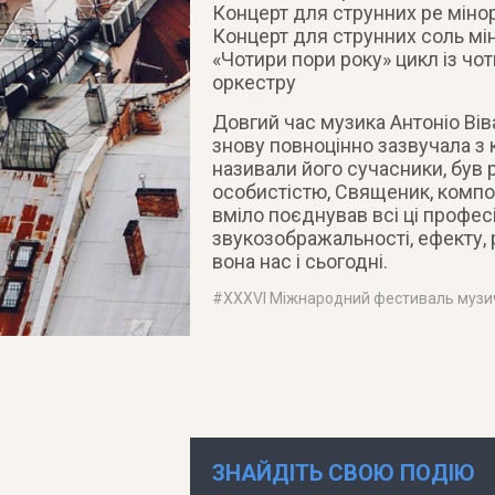
Концерт для струнних ре міно
Концерт для струнних соль мі
«Чотири пори року» цикл із чо
оркестру
Довгий час музика Антоніо Віва
знову повноцінно зазвучала з 
називали його сучасники, був
особистістю, Священик, композ
вміло поєднував всі ці профес
звукозображальності, ефекту, 
вона нас і сьогодні.
#
XXXVI Міжнародний фестиваль музич
ЗНАЙДІТЬ СВОЮ ПОДІЮ