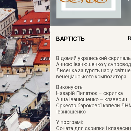
8
ВАРТІСТЬ
Відомий український скрипаль
Анною Іванюшенко у супроводі
Лисенка занурять нас у світ н
венеціанського композитора.
Виконують:
Назарій Пилатюк – скрипка
Анна Іванюшенко – клавесин
Оркестр барокової капели ЛНМА
Іванюшенко
У програмі:
Соната для скрипки і клавеси