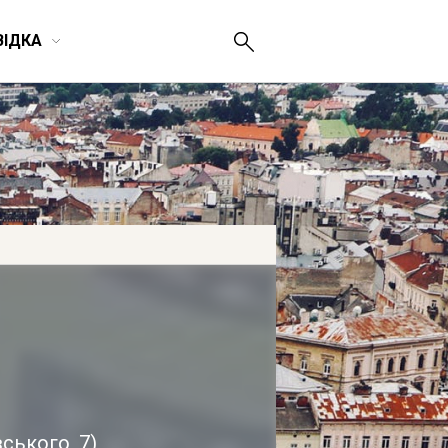
ВІДКА
вського, 7
)