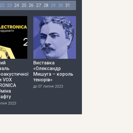
22
23
24
25
26
27
28
29
30
31
тий
Виставка
валь
«Олександр
роакустичної
Мишуга – король
и VOX
тенорів»
RONICA
до 07 липня 2023
Зміна
афту
рпня 2023