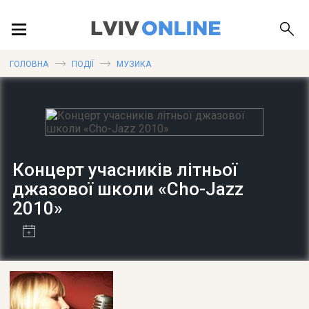
ПОДІЇ
ГОЛОВНА
ПОДІЇ
МУЗИКА
ЛОКАЦІЇ
Концерт учасників літньої
ПУБЛІКАЦІЇ
джазової школи «Cho-Jazz
2010»
ДОВІДКА