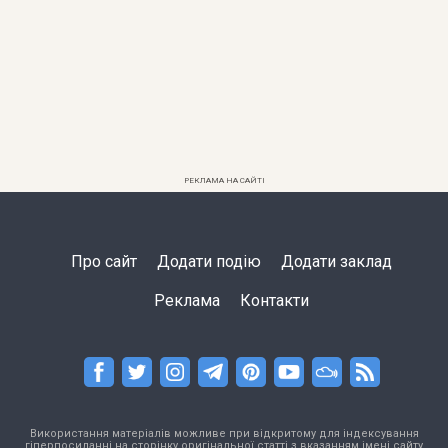
РЕКЛАМА НА САЙТІ
Про сайт
Додати подію
Додати заклад
Реклама
Контакти
Використання матеріалів можливе при відкритому для індексування
гіперпосиланні на сторінку оригінальної статті з вказанням імені сайту