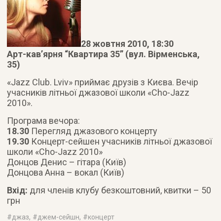
28 жовтня 2010, 18:30
Арт-кав’ярня “Квартира 35” (вул. Вірменська,
35)
«Jazz Club. Lviv» приймає друзів з Києва. Вечір
учасників літньої джазової школи «Cho-Jazz
2010».
Програма вечора:
18.30
Перегляд джазового концерту
19.30
Концерт-сейшен учасників літньої джазової
школи «Cho-Jazz 2010»
Донцов Денис – гітара (Київ)
Донцова Анна – вокал (Київ)
Вхід:
для членів клубу безкоштовний, квитки – 50
грн
#
джаз
, #
джем-сейшн
, #
концерт