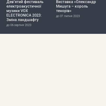
Дев’ятий фестиваль
Виставка «Олександр
електроакустичної
Мишуга – король
музики VOX
тенорів»
ELECTRONICA 2023:
до 07 липня 2023
Зміна ландшафту
до 06 серпня 2023