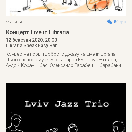
80 грн
МУЗИКА
Концерт Live in Libraria
12 березня 2020
, 20:00
Libraria Speak Easy Bar
Концертна порція доброго джазу на Live in Libraria.
Цього вечора музикують: Тарас Кушнірук – гітара,
Андрій Кохан – бас, Олександр Тарабеш – барабани