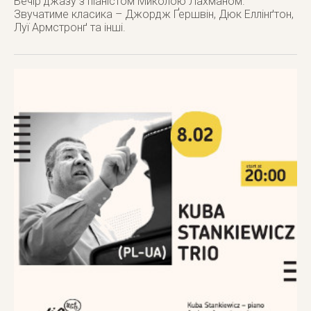
Вечір джазу з піаністом Миколою Лахманом.
Звучатиме класика – Джордж Ґершвін, Дюк Еллінґтон,
Луї Армстронґ та інші.