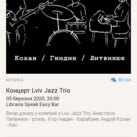
80 грн
МУЗИКА
Концерт Lviv Jazz Trio
05 березня 2020
, 20:00
Libraria Speak Easy Bar
Вечір джазу у компанії з Lviv Jazz Trio: Анастасія
Литвинюк - рояль, Ігор Гнидин - барабани, Андрій Кохан
- бас