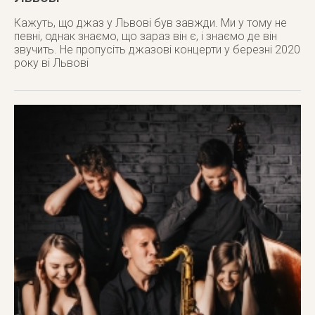
Кажуть, що джаз у Львові був завжди. Ми у тому не
певні, однак знаємо, що зараз він є, і знаємо де він
звучить. Не пропусіть джазові концерти у березні 2020
року ві Львові