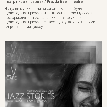
Театр пива «Правда» / Pravda Beer Theatre
Якщо ви музикант чи виконавець, не забудьте
щопонеділка приходити та творити свою музику в
неформальній атмосфері. Якщо ви слухач -
щопонеділка приходьте насолоджуватись вільними
імпровізаціями джазу