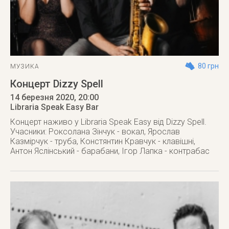
80 грн
МУЗИКА
Концерт Dizzy Spell
14 березня 2020
, 20:00
Libraria Speak Easy Bar
Концерт наживо у Libraria Speak Easy від Dizzy Spell.
Учасники: Роксолана Зінчук - вокал, Ярослав
Казмірчук - труба, Констянтин Кравчук - клавішні,
Антон Яслінський - барабани, Ігор Лапка - контрабас