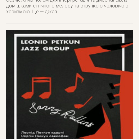
домішками етнічного мелосу та стрункою чоловічою
харизмою. Це — джаз