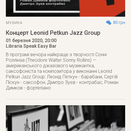
80 грн
МУЗИКА
Концерт Leonid Petkun Jazz Group
01 березня 2020
, 20:00
Libraria Speak Easy Bar
В програмі вечора найкраще з творчості Сонні
Роллінза (Theodore Walter Sonny Rollins) —
американського джазового музикантка,
саксофоніста та композитора у виконанні Leonid
Petkun Jazz Group: Леонід Петкун - барабани, Сергій
Піскун - саксофон, Дмитро Зуєв - контрабас, Роман
Димков - фортепіано