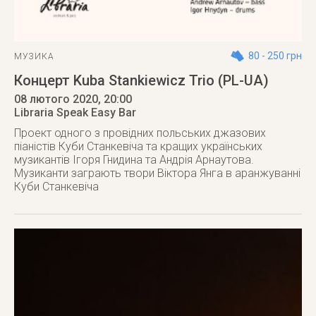
80 - 250 грн
МУЗИКА
Концерт Kuba Stankiewicz Trio (PL-UA)
08 лютого 2020
, 20:00
Libraria Speak Easy Bar
Проект одного з провідних польських джазових
піаністів Куби Станкевіча та кращих українських
музикантів Ігоря Гнидина та Андрія Арнаутова.
Музиканти заграють твори Віктора Янга в аранжуванні
Куби Станкевіча