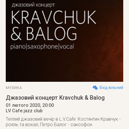
Вхід вільний
МУЗИКА
Джазовий концерт Kravchuk & Balog
01 лютого 2020
, 20:00
LV Cafe jazz club
Теплий джазовий вечір в L.V.Cafe: Костянтин Кравчук -
рояль та вокал, Петро Балог - саксофон