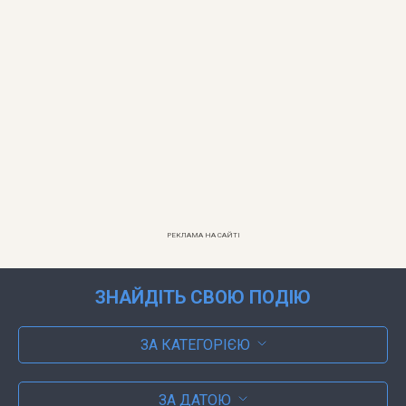
РЕКЛАМА НА САЙТІ
ЗНАЙДІТЬ СВОЮ ПОДІЮ
ЗА КАТЕГОРІЄЮ
ЗА ДАТОЮ