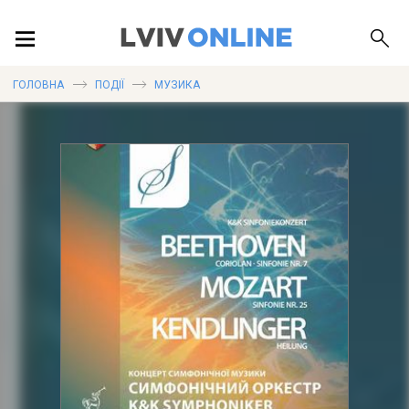
ПОДІЇ
ГОЛОВНА
ПОДІЇ
МУЗИКА
ЛОКАЦІЇ
ПУБЛІКАЦІЇ
ДОВІДКА