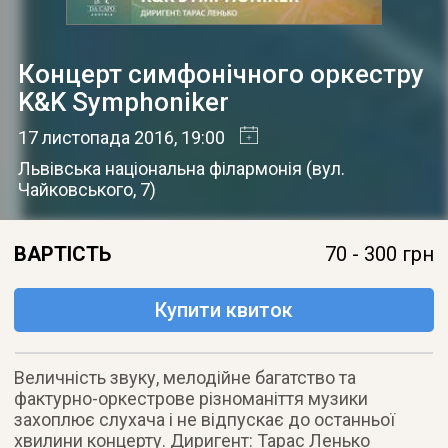
Концерт симфонічного оркестру
K&K Symphoniker
17 листопада 2016
, 19:00
Львівська національна філармонія
(
вул.
Чайковського, 7
)
ВАРТІСТЬ
70 - 300 грн
Купити квиток
Величність звуку, мелодійне багатство та
фактурно-оркестрове різноманіття музики
захоплює слухача і не відпускає до останньої
хвилини концерту. Диригент: Тарас Ленько