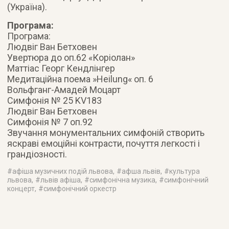
(Україна).
Програма:
Програма:
Людвіг Ван Бетховен
Увертюра до оп.62 «Коріолан»
Маттіас Георг Кендлінгер
Медитаційна поема »Heilung« оп. 6
Вольфганг-Амадей Моцарт
Симфонія № 25 KV183
Людвіг Ван Бетховен
Симфонія № 7 оп.92
Звучання монументальних симфоній створить
яскраві емоційні контрасти, почуття легкості і
грандіозності.
#
афіша музичних подій львова
, #
афша львів
, #
культура
львова
, #
львів афіша
, #
симфонічна музика
, #
симфонічний
концерт
, #
симфонічний оркестр