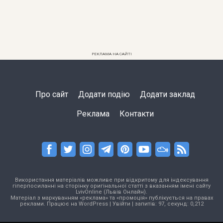
РЕКЛАМА НА САЙТІ
Про сайт
Додати подію
Додати заклад
Реклама
Контакти
Використання матеріалів можливе при відкритому для індексування
гіперпосиланні на сторінку оригінальної статті з вказанням імені сайту
LvivOnline (Львів Онлайн).
Матеріал з маркуванням «реклама» та «промоція» публікується на правах
реклами. Працює на
WordPress
|
Увійти
| запитів: 97, секунд: 0,212