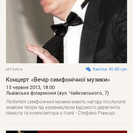
Квитки: 40-80 грн
МУЗИКА
Концерт «Вечір симфонічної музики»
15 червня 2013
, 18:00
Львівська філармонія (вул. Чайковського, 7)
Любителі симфонічної музики мають нагоду послухати
знайомі твори під керівництвом відомого диригента,
піаніста та композитора з Італії - Стефано Раньєрі.