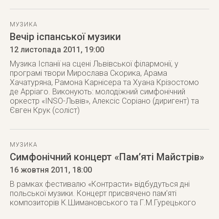
МУЗИКА
Вечір іспанської музики
12 листопада 2011
, 19:00
Музика Іспанії на сцені Львівської філармонії, у
програмі твори Мирослава Скорика, Арама
Хачатуряна, Рамона Карнісера та Хуана Крізостомо
де Арріаго. Виконують: молодіжний симфонічний
оркестр «INSO-Львів», Алексіс Соріано (диригент) та
Євген Крук (соліст)
МУЗИКА
Симфонічний концерт «Пам’яті Майстрів»
16 жовтня 2011
, 18:00
В рамках фестивалю «Контрасти» відбудуться дні
польської музики. Концерт присвячено пам’яті
композиторів К.Шимановського та Г.М.Гурецького