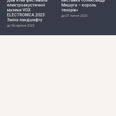
Дев’ятий фестиваль
Виставка «Олександр
електроакустичної
Мишуга – король
музики VOX
тенорів»
ELECTRONICA 2023:
до 07 липня 2023
Зміна ландшафту
до 06 серпня 2023