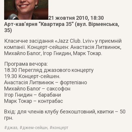
21 жовтня 2010, 18:30
Арт-кав’ярня “Квартира 35” (вул. Вірменська,
35)
Класичне засідання «Jazz Club. Lviv» у приємній
компанії. Концерт-сейшен: Анастасія Литвинюк,
Михайло Балог, Ігор Гнидин, Марк Токар.
Програма вечора:
18.30 Перегляд джазового концерту
19.30 Концерт-сейшен.
Анастасія Литвинюк – фортепіано
Михайло Балог – саксофон
Ігор Гнидин – барабани
Марк Токар – контрабас
Вхід: для членів клубу безкоштовний, квитки – 50
грн.
#
джаз
, #
джем-сейшн
, #
концерт