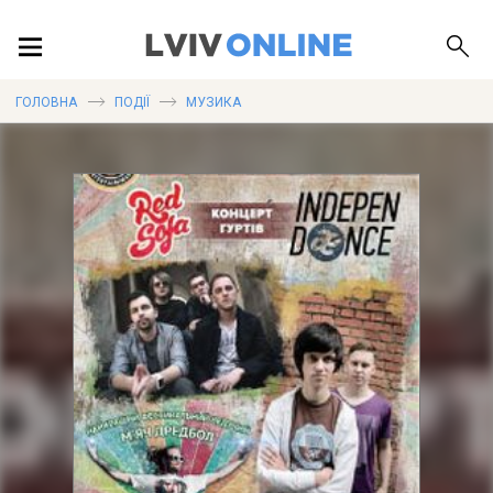
ПОДІЇ
ГОЛОВНА
ПОДІЇ
МУЗИКА
ЛОКАЦІЇ
ПУБЛІКАЦІЇ
ДОВІДКА