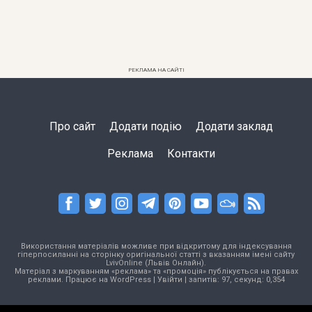
РЕКЛАМА НА САЙТІ
Про сайт
Додати подію
Додати заклад
Реклама
Контакти
Використання матеріалів можливе при відкритому для індексування
гіперпосиланні на сторінку оригінальної статті з вказанням імені сайту
LvivOnline (Львів Онлайн).
Матеріал з маркуванням «реклама» та «промоція» публікується на правах
реклами. Працює на
WordPress
|
Увійти
| запитів: 97, секунд: 0,354