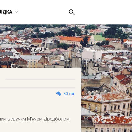
ВІДКА
80 грн
нішим ведучим М'ячем Дредболом