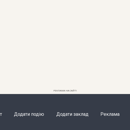
РЕКЛАМА НА САЙТІ
т
Додати подію
Додати заклад
Реклама