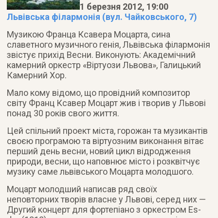
1 березня 2012, 19:00
Львівська філармонія (вул. Чайковського, 7)
Музикою Франца Ксавера Моцарта, сина
славетного музичного генія, Львівська філармонія
звістує прихід Весни. Виконують: Академічний
камерний оркестр «Віртуози Львова», Галицький
Камерний Хор.
Мало кому відомо, що провідний композитор
світу Франц Ксавер Моцарт жив і творив у Львові
понад 30 років свого життя.
Цей спільний проект міста, горожан та музикантів
своєю програмою та віртуозним виконання вітає
перший день весни, новий цикл відродження
природи, весни, що наповнює місто і розквітчує
музику саме львівського Моцарта молодшого.
Моцарт молодший написав ряд своїх
неповторних творів власне у Львові, серед них —
Другий концерт для фортепіано з оркестром Es-