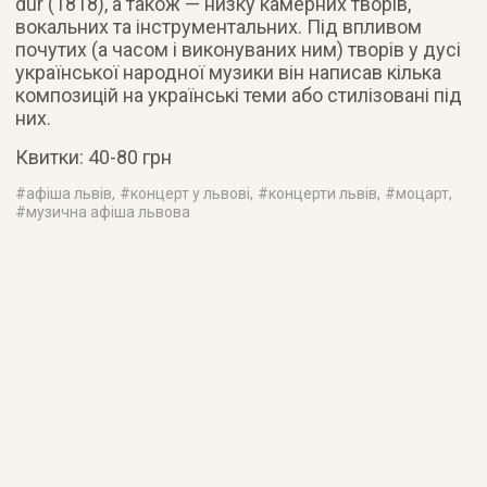
dur (1818), а також — низку камерних творів,
вокальних та інструментальних. Під впливом
почутих (а часом і виконуваних ним) творів у дусі
української народної музики він написав кілька
композицій на українські теми або стилізовані під
них.
Квитки: 40-80 грн
#
афіша львів
, #
концерт у львові
, #
концерти львів
, #
моцарт
,
#
музична афіша львова