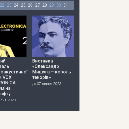
22
23
24
25
26
27
28
29
30
31
тий
Виставка
валь
«Олександр
роакустичної
Мишуга – король
и VOX
тенорів»
RONICA
до 07 липня 2023
Зміна
афту
рпня 2023