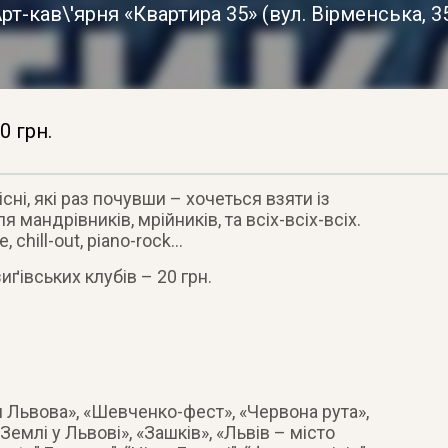
рт-кав\'ярня «Квартира 35»
(
вул. Вірменська, 3
0 грн.
сні, які раз почувши – хочеться взяти із
мандрівників, мрійників, та всіх-всіх-всіх.
, chill-out, piano-rock…
зиґівських клубів – 20 грн.
Львова», «Шевченко-фест», «Червона рута»,
Землі у Львові», «Зашків», «Львів – місто