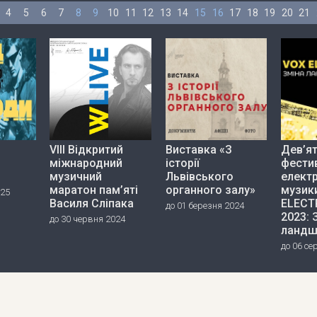
4
5
6
7
8
9
10
11
12
13
14
15
16
17
18
19
20
21
VIII Відкритий
Виставка «З
Дев’я
міжнародний
історії
фести
музичний
Львівського
елект
маратон пам’яті
органного залу»
музик
025
Василя Сліпака
ELECT
до 01 березня 2024
2023: 
до 30 червня 2024
ландш
до 06 се