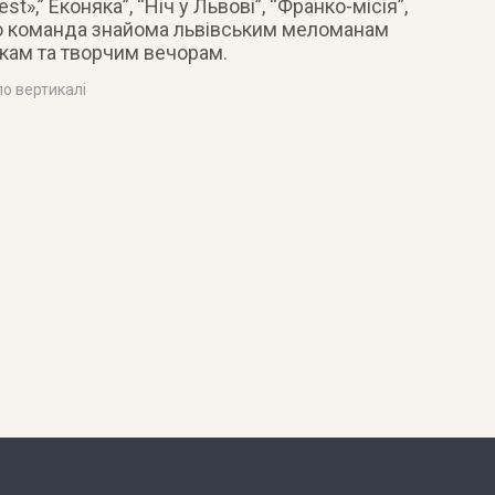
st»,” Еконяка”, “Ніч у Львові”, “Франко-місія”,
ого команда знайома львівським меломанам
кам та творчим вечорам.
о вертикалі