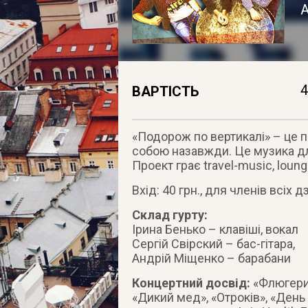
А
4
ВАРТІСТЬ
«Подорож по вертикалі» – це пі
собою назавжди. Це музика для 
Проект грає travel-music, lounge
Вхід: 40 грн., для членів всіх д
Склад гурту:
Ірина Бенько – клавіші, вокал
Сергій Свірский – бас-гітара,
Андрій Міщенко – барабани
Концертний досвід:
«Флюгери 
«Дикий мед», «Отроків», «День 