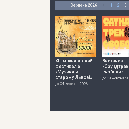
Серпень
2026
1
2
3
ХІІІ міжнародний
Виставка
фестивалю
«Саундтрек
«Музика в
свободи»
старому Львові»
до 04 жовтня 2
до 04 вересня 2026