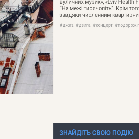
вуличних музик», «Lviv Health Fe
“На межі тисячоліть”. Крім т
завдяки численним квартирни
#
джаз
, #
дзига
, #
концерт
, #
подорож п
ЗНАЙДІТЬ СВОЮ ПОДІЮ