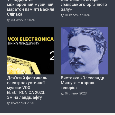
міжнародний музичний
Львівського органного
маратон пам’яті Василя
залу»
Сліпака
до 01 березня 2024
до 30 червня 2024
Дев’ятий фестиваль
Виставка «Олександр
електроакустичної
Мишуга – король
музики VOX
тенорів»
ELECTRONICA 2023:
до 07 липня 2023
Зміна ландшафту
до 06 серпня 2023