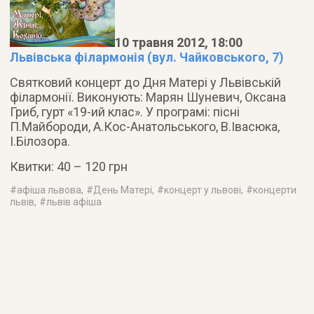
10 травня 2012, 18:00
Львівська філармонія (вул. Чайковського, 7)
Святковий концерт до Дня Матері у Львівській
філармонії. Виконують: Марян Шуневич, Оксана
Гриб, гурт «19-ий клас». У програмі: пісні
П.Майбороди, А.Кос-Анатольського, В.Івасюка,
І.Білозора.
Квитки: 40 – 120 грн
#
афіша львова
, #
День Матері
, #
концерт у львові
, #
концерти
львів
, #
львів афіша