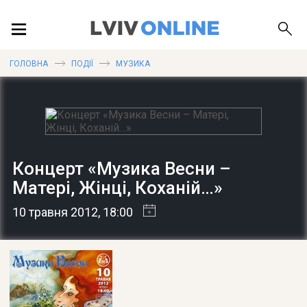
ПОДІЇ
ГОЛОВНА
ПОДІЇ
МУЗИКА
ЛОКАЦІЇ
Концерт «Музика Весни –
ПУБЛІКАЦІЇ
Матері, Жінці, Коханій…»
10 травня 2012
, 18:00
ДОВІДКА