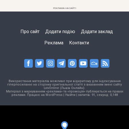
РЕКЛАМА НА САЙТІ
Про сайт
Додати подію
Додати заклад
Реклама
Контакти
Використання матеріалів можливе при відкритому для індексування
гіперпосиланні на сторінку оригінальної статті з вказанням імені сайту
LvivOnline (Львів Онлайн).
Матеріал з маркуванням «реклама» та «промоція» публікується на правах
реклами. Працює на
WordPress
|
Увійти
| запитів: 91, секунд: 0,148