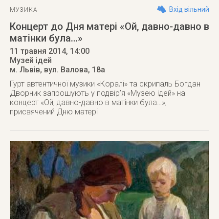
Вхід вільний
МУЗИКА
Концерт до Дня матері «Ой, давно-давно в
матінки була…»
11 травня 2014
, 14:00
Музей ідей
м. Львів
,
вул. Валова, 18а
Гурт автентичної музики «Коралі» та скрипаль Богдан
Дворник запрошують у подвір’я «Музею ідей» на
концерт «Ой, давно-давно в матінки була…»,
присвячений Дню матері