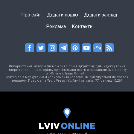
Про сайт
Додати подію
Додати заклад
Реклама
Контакти
Використання матеріалів можливе при відкритому для індексування
гіперпосиланні на сторінку оригінальної статті з вказанням імені сайту
LvivOnline (Львів Онлайн).
Матеріал з маркуванням «реклама» та «промоція» публікується на правах
реклами. Працює на
WordPress
|
Увійти
| запитів: 77, секунд: 0,267
путівник подіями у місті