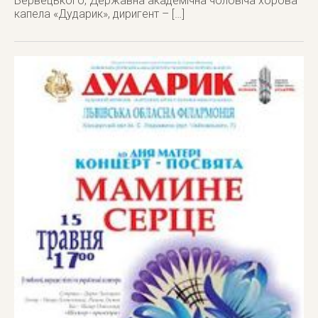
Бервецького, Державна академічна чоловіча хорова
капела «Дударик», диригент – […]