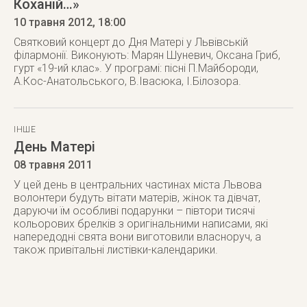
Коханій…»
10 травня 2012
, 18:00
Святковий концерт до Дня Матері у Львівській
філармонії. Виконують: Марян Шуневич, Оксана Гриб,
гурт «19-ий клас». У програмі: пісні П.Майбороди,
А.Кос-Анатольського, В.Івасюка, І.Білозора.
ІНШЕ
День Матері
08 травня 2011
У цей день в центральних частинах міста Львова
волонтери будуть вітати матерів, жінок та дівчат,
даруючи їм особливі подарунки – півтори тисячі
кольорових брелків з оригінальними написами, які
напередодні свята вони виготовили власноруч, а
також привітальні листівки-календарики.