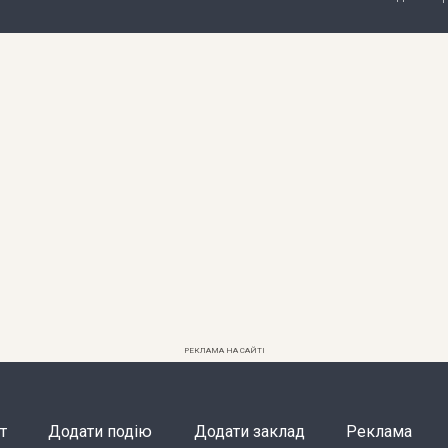
РЕКЛАМА НА САЙТІ
т
Додати подію
Додати заклад
Реклама