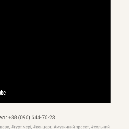
л.: +38 (096) 644-76-23
ьвова
, #
гурт мері
, #
концерт
, #
музичний проект
, #
сольний