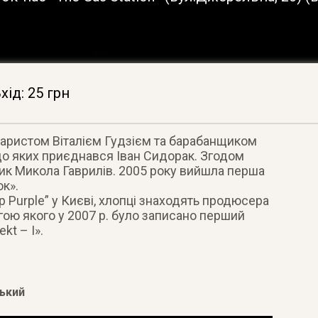
хід: 25 грн
ітаристом Віталієм Гудзієм та барабанщиком
о яких приєднався Іван Сидорак. Згодом
ик Микола Гаврилів. 2005 року вийшла перша
ок».
p Purple” у Києві, хлопці знаходять продюсера
гою якого у 2007 р. було записано перший
kt – I».
ький