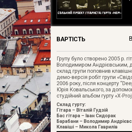
В
ВАРТІСТЬ
Групу було створено 2005 р. г
Володимиром Андрієвським, д
склад групи поповнив клавішн
демо-версія робіт групи «Свід
2006 року, після концерту “Dee
Юрія Ковальського, за допомо
студійний альбом гурту «X-Proje
Cклад гурту:
Гітара – Віталій Гудзій
Бас гітара – Іван Сидорак
Барабани – Володимир Андрієвс
Клавіші – Микола Гаврилів