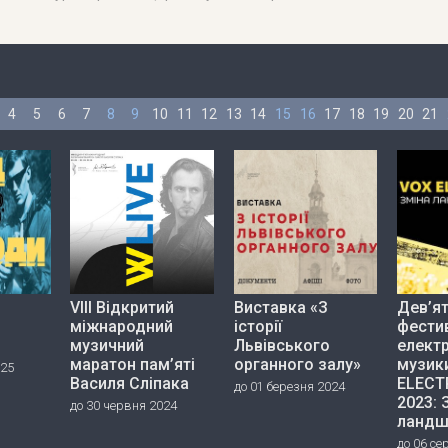
4
5
6
7
8
9
10
11
12
13
14
15
16
17
18
19
20
21
VIII Відкритий
Виставка «З
Дев’я
міжнародний
історії
фести
музичний
Львівського
елект
маратон пам’яті
органного залу»
музик
025
Василя Сліпака
ELECT
до 01 березня 2024
2023: 
до 30 червня 2024
ландш
до 06 се