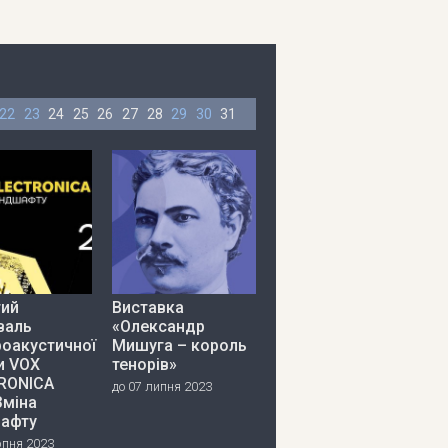
22
23
24
25
26
27
28
29
30
31
тий
Виставка
валь
«Олександр
роакустичної
Мишуга – король
и VOX
тенорів»
RONICA
до 07 липня 2023
Зміна
афту
рпня 2023