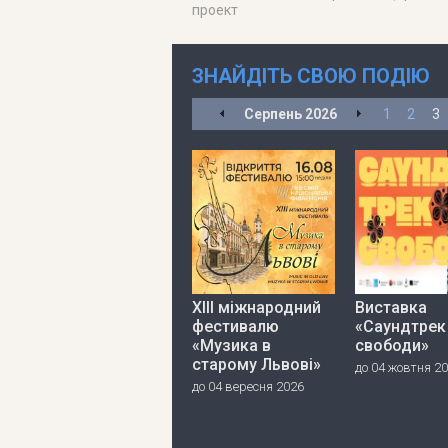
проект
ЗНАЙДІТЬ СВОЮ ПОДІЮ
Серпень
2026
1
2
3
ХІІІ міжнародний
Виставка
фестивалю
«Саундтрек
«Музика в
свободи»
старому Львові»
до 04 жовтня 2
до 04 вересня 2026