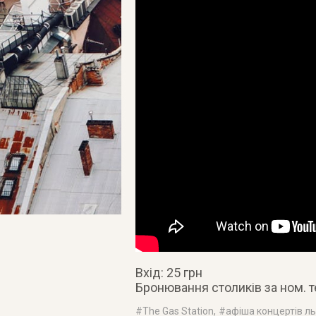
Вхід: 25 грн
Бронювання столиків за ном. те
#
The Gas Station
, #
афіша концертів л