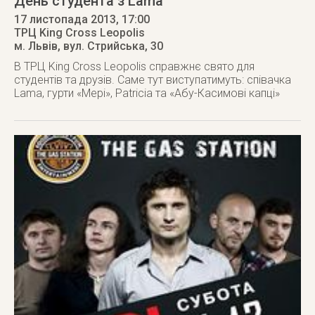
День студента з Lama
17 листопада 2013
, 17:00
ТРЦ King Cross Leopolis
м. Львів
,
вул. Стрийська, 30
В ТРЦ King Cross Leopolis справжнє свято для
студентів та друзів. Саме тут виступатимуть: співачка
Lama, гурти «Мері», Patricia та «Абу-Касимові капці»