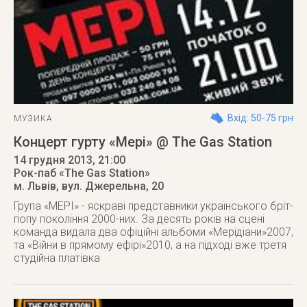
Вхід: 50-75 грн
МУЗИКА
Концерт гурту «Мері» @ The Gas Station
14 грудня 2013
, 21:00
Рок-паб «The Gas Station»
м. Львів
,
вул. Джерельна, 20
Група «МЕРІ» - яскраві представники українського бріт-
попу покоління 2000-них. За десять років на сцені
команда видала два офіційні альбоми «Мерідіани»2007,
та «Війни в прямому ефірі»2010, а на підході вже третя
студійна платівка