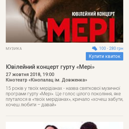
100 - 280 грн
МУЗИКА
Купити квиток
Ювілейний концерт гурту «Мері»
27 жовтня 2018
, 19:00
Кінотеатр «Кінопалац ім. Довженка»
15 років у твоїх мерідіанах - назва святкової музичної
програми гурту «Мері». Це голос цілого покоління, яке
плуталося в «твоїх мерідіанах», кричало «хочеш забути,
хочеш любити – давай»