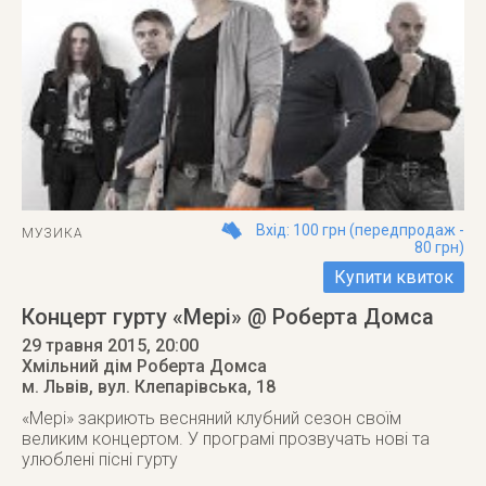
Вхід: 100 грн (передпродаж -
МУЗИКА
80 грн)
Купити квиток
Концерт гурту «Мері» @ Роберта Домса
29 травня 2015
, 20:00
Хмільний дім Роберта Домса
м. Львів
,
вул. Клепарівська, 18
«Мері» закриють весняний клубний сезон своїм
великим концертом. У програмі прозвучать нові та
улюблені пісні гурту