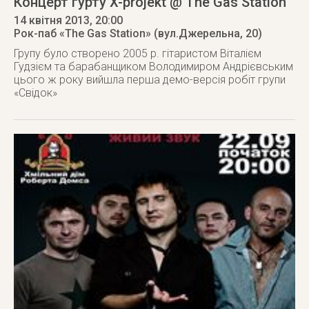
Концерт гурту X-projekt @ The Gas Station
14 квітня 2013
, 20:00
Рок-паб «The Gas Station» (вул.Джерельна, 20)
Групу було створено 2005 р. гітаристом Віталієм
Гудзієм та барабанщиком Володимиром Андрієвським
цього ж року вийшла перша демо-версія робіт групи
«Свідок»