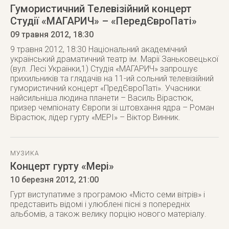
Гумористичний Телевізійний концерт
Студії «МАГАРИЧ» – «ПередЄвроПаті»
09 травня 2012
, 18:30
9 травня 2012, 18:30 Національний академічний
український драматичний театр ім. Марії Заньковецької
(вул. Лесі Українки,1) Студія «МАГАРИЧ» запрошує
прихильників та глядачів на 11-ий сольний телевізійний
гумористичний концерт «ПредЄвроПаті». Учасники:
найсильніша людина планети – Василь Вірастюк,
призер чемпіонату Європи зі штовхання ядра – Роман
Вірастюк, лідер гурту «МЕРІ» – Віктор Винник.
МУЗИКА
Концерт гурту «Мері»
10 березня 2012
, 21:00
Гурт виступатиме з програмою «Місто семи вітрів» і
представить відомі і улюблені пісні з попередніх
альбомів, а також велику порцію нового матеріалу.