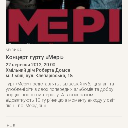
МУЗИКА
Концерт гурту «Мері»
22 вересня 2012
, 20:00
Хмільний дім Роберта Домса
м. Львів
,
вул. Клепарівська, 18
Гурт «Мері» представлять львівській публіці знані та
улюблені хіти з двох попередніх альбомів та добру
порцію нового матеріалу. А також разом
відсвяткують 10-ту річницю з моменту виходу у світ
пісні Твої Мерідіани.
ІНШЕ