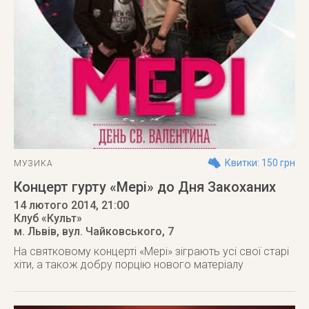
Квитки: 150 грн
МУЗИКА
Концерт гурту «Мері» до Дня Закоханих
14 лютого 2014
, 21:00
Клуб «Культ»
м. Львів
,
вул. Чайковського, 7
На святковому концерті «Мері» зіграють усі свої старі
хіти, а також добру порцію нового матеріалу