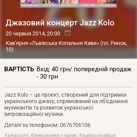
Джазовий концерт Jazz Kolo
20 червня 2014
, 20:00
Кав’ярня «Львівська Копальня Кави»
(
пл. Ринок,
10
)
ВАРТІСТЬ
Вхід: 40 грн/ попередній продаж
- 30 грн
Jazz Kolo – це проект, створений для підтримки
українського джазу, спрямований на об’єднання
музикантів та розвиток української
імпровізаційної музики
.
Деталі за телефоном: 0676706106
#
джаз коло
, #
жива музика у львові
, #
львівська афіша