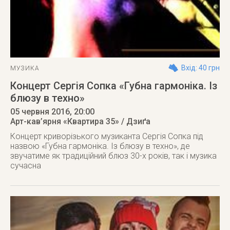
Вхід: 40 грн
МУЗИКА
Концерт Сергія Сопка «Губна гармоніка. Із
блюзу в техно»
05 червня 2016
, 20:00
Арт-кав’ярня «Квартира 35» / Дзиґа
Концерт криворізького музиканта Сергія Сопка під
назвою «Губна гармоніка. Із блюзу в техно», де
звучатиме як традиційний блюз 30-х років, так і музика
сучасна