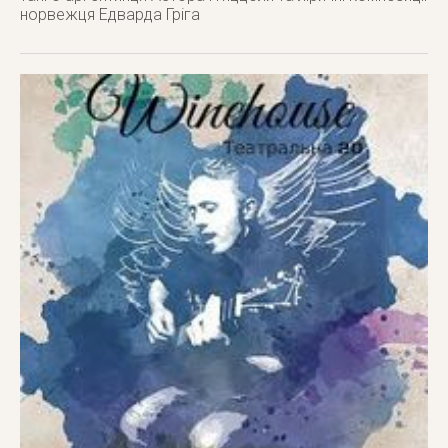
норвежця Едварда Гріга