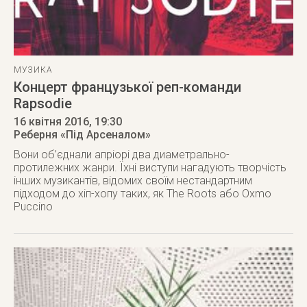
МУЗИКА
Концерт французької реп-команди
Rapsodie
16 квітня 2016
, 19:30
Реберня «Під Арсеналом»
Вони об’єднали апріорі два диаметрально-
протилежних жанри. Їхні виступи нагадують творчість
інших музикантів, відомих своїм нестандартним
підходом до хіп-хопу таких, як The Roots або Oxmo
Puccino