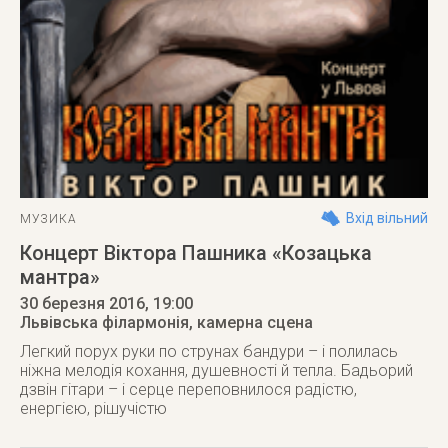
Вхід вільний
МУЗИКА
Концерт Віктора Пашника «Козацька
мантра»
30 березня 2016
, 19:00
Львівська філармонія, камерна сцена
Легкий порух руки по струнах бандури – і полилась
ніжна мелодія кохання, душевності й тепла. Бадьорий
дзвін гітари – і серце переповнилося радістю,
енергією, рішучістю