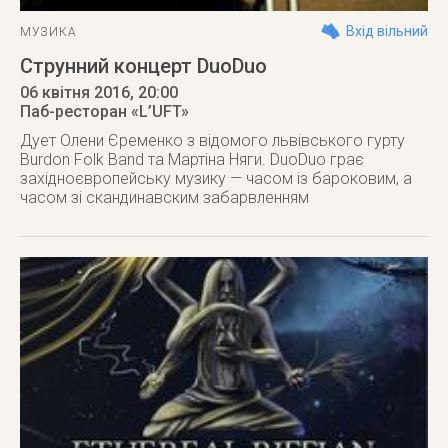
Вхід вільний
МУЗИКА
Струнний концерт DuoDuo
06 квітня 2016
, 20:00
Паб-ресторан «L’UFT»
Дует Олени Єременко з відомого львівського гурту
Burdon Folk Band та Мартіна Няги. DuoDuo грає
західноєвропейську музику — часом із бароковим, а
часом зі скандинавским забарвленням