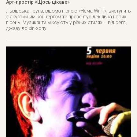
Арт-простір «Щось цікаве»
Львівська група, відома піснею «Нема Wi-Fi», виступить
з акустичним концертом та презентує декілька нових
пісень. Музиканти міксують у різних стилях – від реґґі,
джазу до хіп-хопу