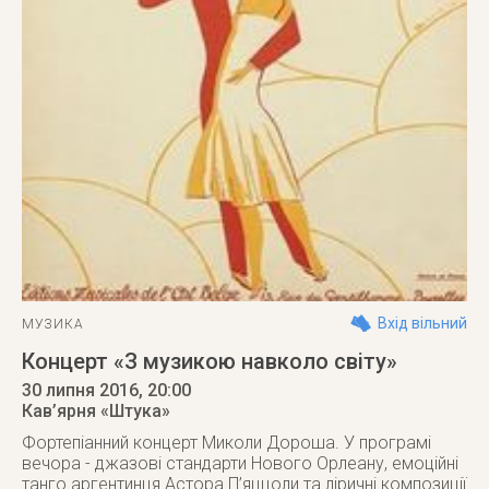
Вхід вільний
МУЗИКА
Концерт «З музикою навколо світу»
30 липня 2016
, 20:00
Кав’ярня «Штука»
Фортепіанний концерт Миколи Дороша. У програмі
вечора - джазові стандарти Нового Орлеану, емоційні
танго аргентинця Астора П’яццоли та ліричні композиції