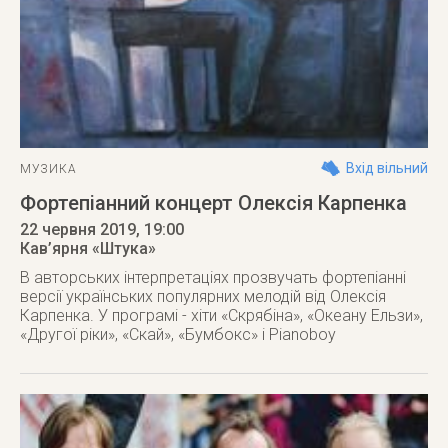
Вхід вільний
МУЗИКА
Фортепіанний концерт Олексія Карпенка
22 червня 2019
, 19:00
Кав’ярня «Штука»
В авторських інтерпретаціях прозвучать фортепіанні
версії українських популярних мелодій від Олексія
Карпенка. У програмі - хіти «Скрябіна», «Океану Ельзи»,
«Другої ріки», «Скай», «Бумбокс» і Pianoboy