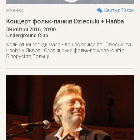
Квитки: 70 грн
МУЗИКА
Концерт фольк-панків Dzieciuki + Hańba
08 квітня 2016
, 20:00
Underground Club
Коли одної легнди мало - до нас приїде дві: Dzieciuki та
Hańba у Львові. Слов'янське фольк-панкове юніті з
Білорусі та Польщі