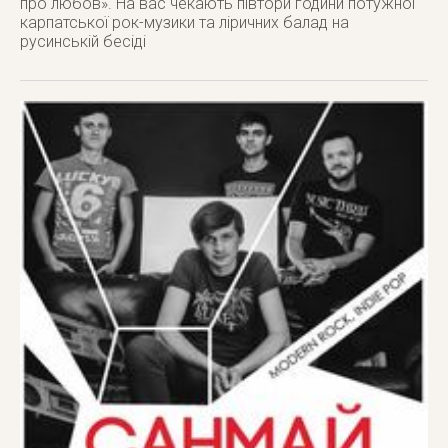
про любов». На вас чекають півтори години потужної
карпатської рок-музики та ліричних балад на
русинській бесіді