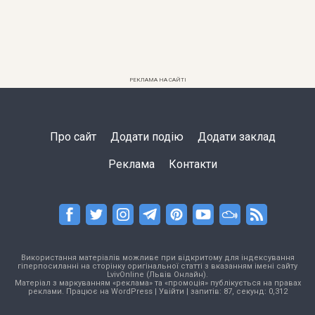
РЕКЛАМА НА САЙТІ
Про сайт
Додати подію
Додати заклад
Реклама
Контакти
Використання матеріалів можливе при відкритому для індексування
гіперпосиланні на сторінку оригінальної статті з вказанням імені сайту
LvivOnline (Львів Онлайн).
Матеріал з маркуванням «реклама» та «промоція» публікується на правах
реклами. Працює на
WordPress
|
Увійти
| запитів: 87, секунд: 0,312