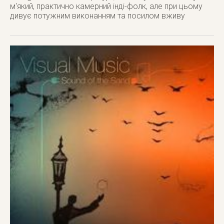
м'який, практично камерний інді-фолк, але при цьому
дивує потужним виконанням та посилом вживу