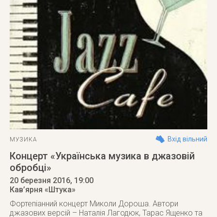
Вхід вільний
МУЗИКА
Концерт «Українська музика в джазовій
обробці»
20 березня 2016
, 19:00
Кав’ярня «Штука»
Фортепіанний концерт Миколи Дороша. Автори
джазових версій – Наталія Лагодюк, Тарас Ященко та