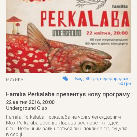
Вхід: 80 грн, передпродаж -
МУЗИКА
60 грн
Familia Perkalaba презентує нову програму
22 квітня 2016
, 20:00
Underground Club
Familia Perkalaba Перкалаба на чолі з легендарним
Mox Perkalaba везе до Львова все нове - і людей, і
пісні. Незмінним залишається лиш поклик з гір, гуцулія
в серці