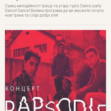
Суміш мелодійності трешу та угару гурту Dance party.
Dance! Dance! Велика програма де ви зможете почути
нові треки та старі добрі хіти!