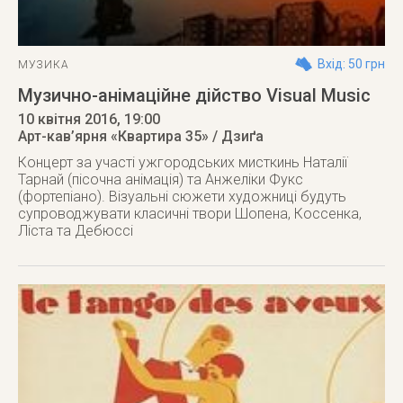
Вхід: 50 грн
МУЗИКА
Музично-анімаційне дійство Visual Music
10 квітня 2016
, 19:00
Арт-кав’ярня «Квартира 35» / Дзиґа
Концерт за участі ужгородських мисткинь Наталії
Тарнай (пісочна анімація) та Анжеліки Фукс
(фортепіано). Візуальні сюжети художниці будуть
супроводжувати класичні твори Шопена, Коссенка,
Ліста та Дебюссі