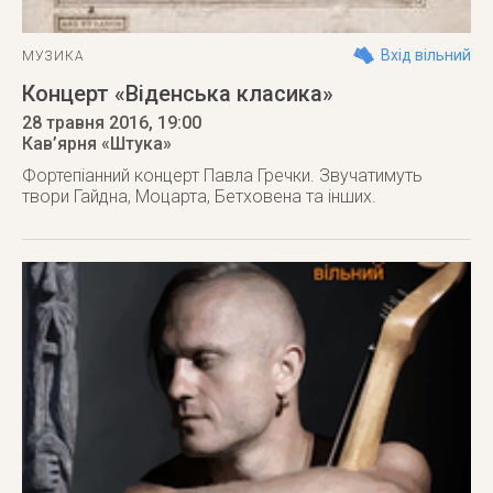
Вхід вільний
МУЗИКА
Концерт «Віденська класика»
28 травня 2016
, 19:00
Кав’ярня «Штука»
Фортепіанний концерт Павла Гречки. Звучатимуть
твори Гайдна, Моцарта, Бетховена та інших.