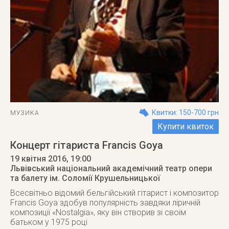
Квитки: 150-700 грн
МУЗИКА
Купити квиток
Концерт гітариста Francis Goya
19 квітня 2016
, 19:00
Львівський національний академічний театр опери
та балету ім. Соломії Крушельницької
Всесвітньо відомий бельгійський гітарист і композитор
Francis Goya здобув популярність завдяки ліричній
композиції «Nostalgia», яку він створив зі своїм
батьком у 1975 році