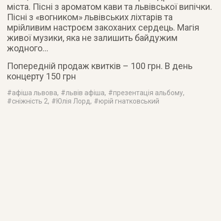
міста. Пісні з ароматом кави та львівської випічки.
Пісні з «вогником» львівських ліхтарів та
мрійливим настроєм закоханих сердець. Магія
живої музики, яка не залишить байдужим
жодного…
Попередній продаж квитків – 100 грн. В день
концерту 150 грн
#
афіша львова
, #
львів афіша
, #
презентація альбому
,
#
сніжність 2
, #
Юлія Лорд
, #
юрій гнатковський