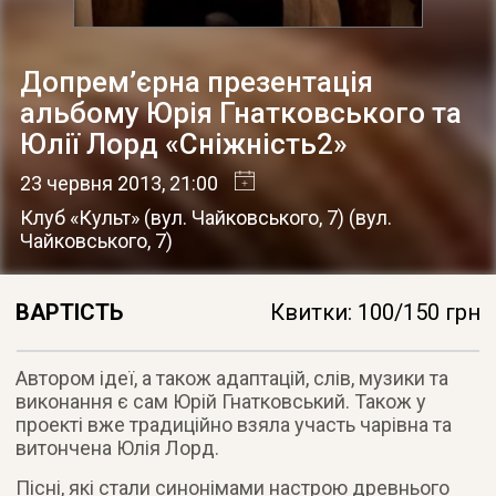
Допрем’єрна презентація
альбому Юрія Гнатковського та
Юлії Лорд «Сніжність2»
23 червня 2013
, 21:00
Клуб «Культ» (вул. Чайковського, 7)
(
вул.
Чайковського, 7
)
ВАРТІСТЬ
Квитки: 100/150 грн
Автором ідеї, а також адаптацій, слів, музики та
виконання є сам Юрій Гнатковський. Також у
проекті вже традиційно взяла участь чарівна та
витончена Юлія Лорд.
Пісні, які стали синонімами настрою древнього