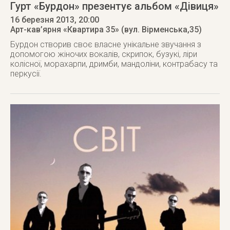
Гурт «Бурдон» презентує альбом «Дівиця»
16 березня 2013
, 20:00
Арт-кав’ярня «Квартира 35» (вул. Вірменська,35)
Бурдон створив своє власне унікальне звучання з
допомогою жіночих вокалів, скрипок, бузукі, ліри
колісної, морахарпи, дримби, мандоліни, контрабасу та
перкусії.