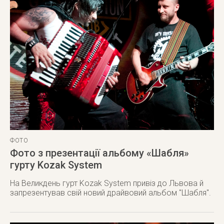
ФОТО
Фото з презентації альбому «Шабля»
гурту Kozak System
На Великдень гурт Kozak System привіз до Львова й
запрезентував свій новий драйвовий альбом "Шабля".