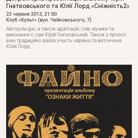
Гнатковського та Юлії Лорд «Сніжність2»
23 червня 2013
, 21:00
Клуб «Культ» (вул. Чайковського, 7)
Автором ідеї, а також адаптацій, слів, музики та
виконання є сам Юрій Гнатковський. Також у проекті
вже традиційно взяла участь чарівна та витончена
Юлія Лорд.