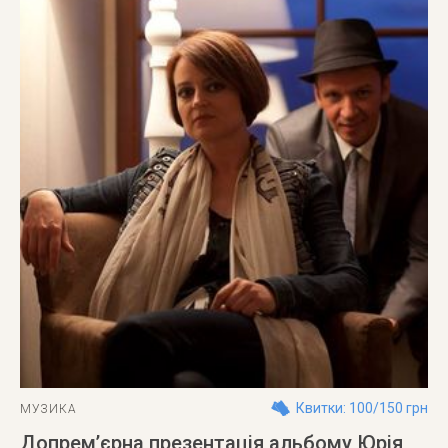
Квитки: 100/150 грн
МУЗИКА
Допрем’єрна презентація альбому Юрія