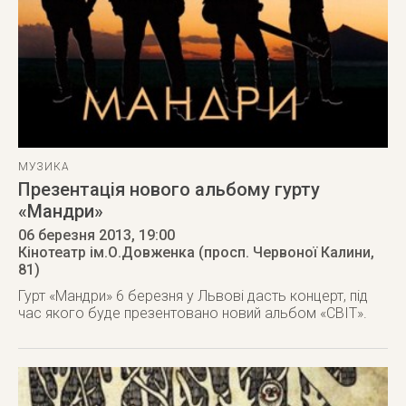
МУЗИКА
Презентація нового альбому гурту
«Мандри»
06 березня 2013
, 19:00
Кінотеатр ім.О.Довженка (просп. Червоної Калини,
81)
Гурт «Мандри» 6 березня у Львові дасть концерт, під
час якого буде презентовано новий альбом «СВІТ».