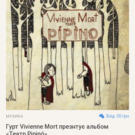
Вхід: 50 грн
МУЗИКА
Гурт Vivienne Mort презнтує альбом
«Театр Pipinó»