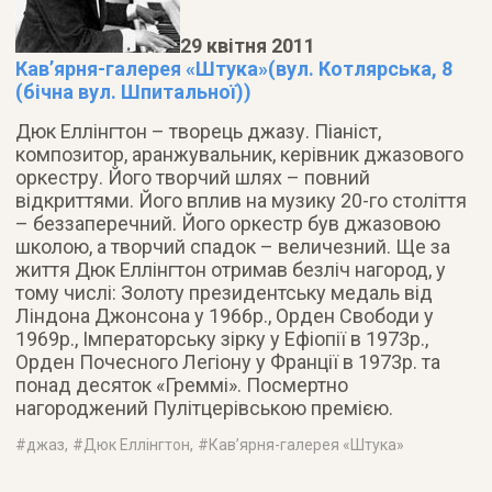
29 квітня 2011
Кав’ярня-галерея «Штука»(вул. Котлярська, 8
(бічна вул. Шпитальної))
Дюк Еллінгтон – творець джазу. Піаніст,
композитор, аранжувальник, керівник джазового
оркестру.
Його творчий шлях – повний
відкриттями. Його вплив на музику 20-го століття
– беззаперечний. Його оркестр був джазовою
школою, а творчий спадок – величезний. Ще за
життя Дюк Еллінгтон отримав безліч нагород, у
тому числі: Золоту президентську медаль від
Ліндона Джонсона у 1966р., Орден Свободи у
1969р., Імператорську зірку у Ефіопії в 1973р.,
Орден Почесного Легіону у Франції в 1973р. та
понад десяток «Греммі». Посмертно
нагороджений Пулітцерівською премією.
#
джаз
, #
Дюк Еллінгтон
, #
Кав’ярня-галерея «Штука»