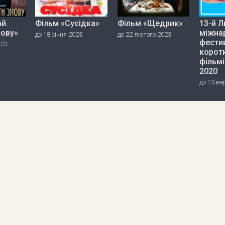
й.
Фільм «Сусідка»
Фільм «Щедрик»
13-й Л
нову»
міжна
до 18 січня 2023
до 22 лютого 2023
фести
023
корот
фільмі
2020
до 13 ве