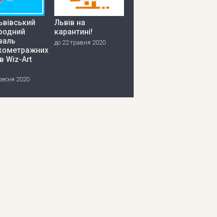
ьвівський
Львів на
родний
карантині!
валь
до 22 травня 2020
кометражних
в Wiz-Art
ресня 2020