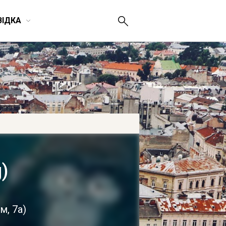
ВІДКА
)
м, 7а
)