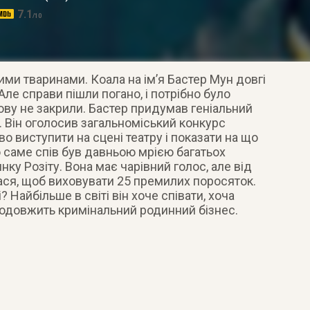
7.1
/10
ми тваринами. Коала на ім’я Бастер Мун довгі
ле справи пішли погано, і потрібно було
ову не закрили. Бастер придумав геніальний
. Він оголосив загальноміський конкурс
аво виступити на сцені театру і показати на що
о саме спів був давньою мрією багатьох
инку Розіту. Вона має чарівний голос, але від
лася, щоб виховувати 25 премилих поросяток.
 Найбільше в світі він хоче співати, хоча
родовжить кримінальний родинний бізнес.