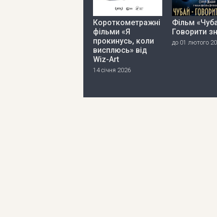
Короткометражні
Фільм «Чуба
фільми «Я
Говорити з
прокинусь, коли
до 01 лютого 2
висплюсь» від
Wiz-Art
14 січня 2026