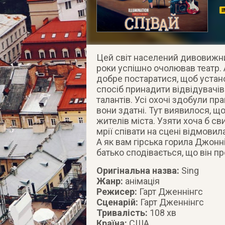
Цей світ населений дивовижни
роки успішно очолював театр. А
добре постаратися, щоб устан
спосіб принадити відвідувачів
талантів. Усі охочі здобули пр
вони здатні. Тут виявилося, щ
жителів міста. Узяти хоча б св
мрії співати на сцені відмови
А як вам гірська горила Джонні?
батько сподівається, що він п
Оригінальна назва:
Sing
Жанр:
анімація
Режисер:
Гарт Дженнінгс
Сценарій:
Гарт Дженнінгс
Тривалість:
108 хв
Країна:
США