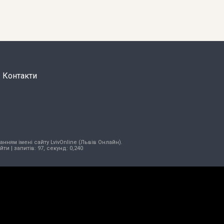
Контакти
нням імені сайту LvivOnline (Львів Онлайн).
ійти
| запитів: 97, секунд: 0,240