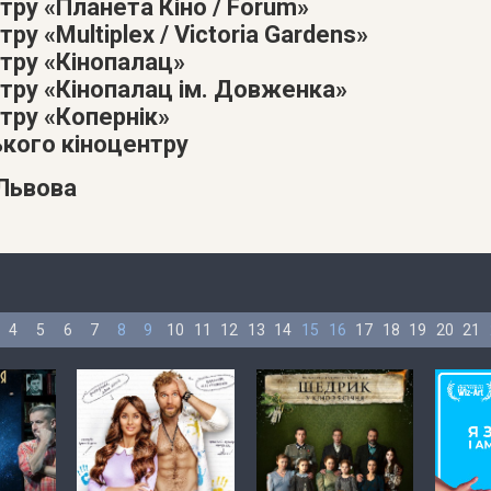
тру «Планета Кіно / Forum»
ру «Multiplex / Victoria Gardens»
атру «Кінопалац»
атру «Кінопалац ім. Довженка»
тру «Копернік»
ького кіноцентру
 Львова
4
5
6
7
8
9
10
11
12
13
14
15
16
17
18
19
20
21