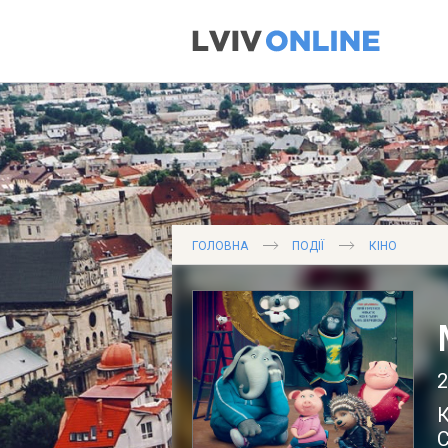
ГОЛОВНА
ПОДІЇ
КІНО
2
К
С