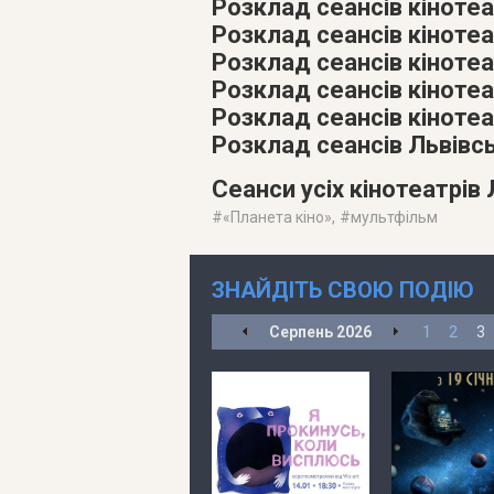
Розклад сеансів кінотеа
Розклад сеансів кінотеат
Розклад сеансів кіноте
Розклад сеансів кіноте
Розклад сеансів кінотеа
Розклад сеансів Львівс
Сеанси усіх кінотеатрів
#
«Планета кіно»
, #
мультфільм
ЗНАЙДІТЬ СВОЮ ПОДІЮ
Серпень
2026
1
2
3