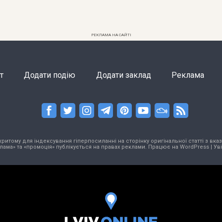
РЕКЛАМА НА САЙТІ
т
Додати подію
Додати заклад
Реклама
тому для індексування гіперпосиланні на сторінку оригінальної статті з вказа
лама» та «промоція» публікується на правах реклами. Працює на
WordPress
|
Ув