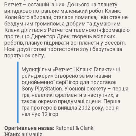
Ретчет – останній із них. До нього на планету
випадково потрапляє маленький робот Кланк.
Коли його збирали, сталася помилка, і він став не
бездумним громилом, а добрим та думаючим.
Кланк ділиться з Ретчетом таємною інформацією
про те, що Директор Дрек, творець всіляких
роботів, планує підривати всі планети у Всесвіті.
Нові друзі готові протистояти злу і беруться за
порятунок світу.
Мультфільм «Ретчет і Кланк: Галактичні
рейнджери» створено за мотивами
однойменної серії ігор для приставок
Sony PlayStation. У основі сюжету – перша
гра, невеликі фрагменти з наступних, а
також окремо придумані сцени. Перша
гра про героїв вийшла 2002 року, серія
налічує 12 ігор
Оригінальна назва:
Ratchet & Clank
Жанр:
анімація