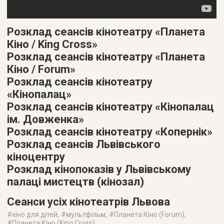
Розклад сеансів кінотеатру «Планета
Кіно / King Cross»
Розклад сеансів кінотеатру «Планета
Кіно / Forum»
Розклад сеансів кінотеатру
«Кінопалац»
Розклад сеансів кінотеатру «Кінопалац
ім. Довженка»
Розклад сеансів кінотеатру «Копернік»
Розклад сеансів Львівського
кіноцентру
Розклад кінопоказів у Львівському
палаці мистецтв (кінозал)
Сеанси усіх кінотеатрів Львова
#
кіно для дітей
, #
мультфільм
, #
Планета Кіно (Forum)
,
#
Планета Кіно (King Cross)