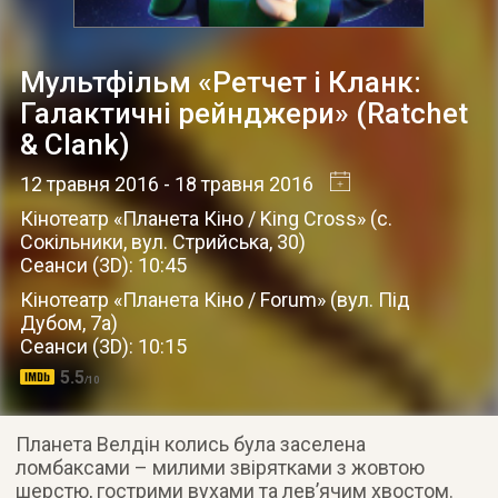
Мультфільм «Ретчет і Кланк:
Галактичні рейнджери» (Ratchet
& Clank)
12 травня 2016
- 18 травня 2016
Кінотеатр «Планета Кіно / King Cross»
(
с.
Сокільники
,
вул. Стрийська, 30
)
Сеанси (3D): 10:45
Кінотеатр «Планета Кіно / Forum»
(
вул. Під
Дубом, 7а
)
Сеанси (3D): 10:15
5.5
/10
Планета Велдін колись була заселена
ломбаксами – милими звірятками з жовтою
шерстю, гострими вухами та лев’ячим хвостом.