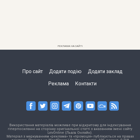
РЕКЛАМА НА САЙТІ
Про сайт
Додати подію
Додати заклад
Реклама
Контакти
Використання матеріалів можливе при відкритому для індексування
гіперпосиланні на сторінку оригінальної статті з вказанням імені сайту
LvivOnline (Львів Онлайн).
Матеріал з маркуванням «реклама» та «промоція» публікується на правах