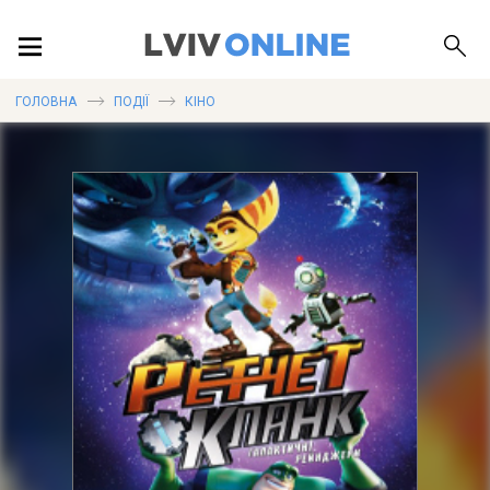
ПОДІЇ
ГОЛОВНА
ПОДІЇ
КІНО
ЛОКАЦІЇ
ПУБЛІКАЦІЇ
ДОВІДКА