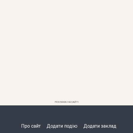
РЕКЛАМА НА САЙТІ
Про сайт
Додати подію
Додати заклад