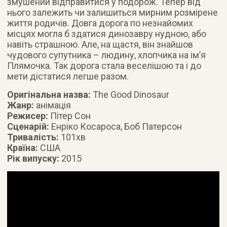
змушений відправитися у подорож. Тепер від
нього залежить чи залишиться мирним розмірене
життя родичів. Довга дорога по незнайомих
місцях могла б здатися динозавру нудною, або
навіть страшною. Але, на щастя, він знайшов
чудового супутника – людину, хлопчика на ім’я
Плямочка. Так дорога стала веселішою та і до
мети дістатися легше разом.
Оригінальна назва:
The Good Dinosaur
Жанр:
анімація
Режисер:
Пітер Сон
Сценарій:
Енріко Косароса, Боб Патерсон
Тривалість:
101хв
Країна:
США
Рік випуску:
2015