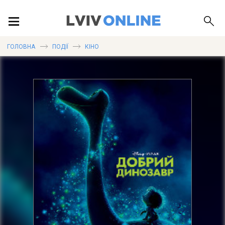
ПОДІЇ
ГОЛОВНА
ПОДІЇ
КІНО
ЛОКАЦІЇ
ПУБЛІКАЦІЇ
ДОВІДКА