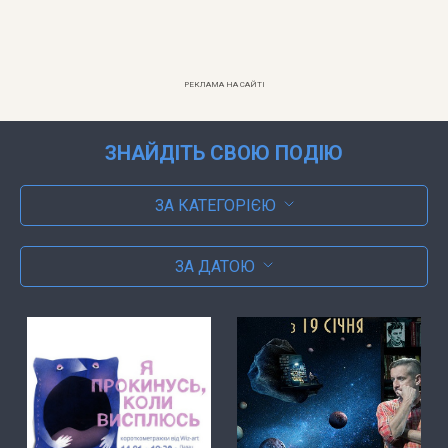
РЕКЛАМА НА САЙТІ
ЗНАЙДІТЬ СВОЮ ПОДІЮ
ЗА КАТЕГОРІЄЮ
ЗА ДАТОЮ