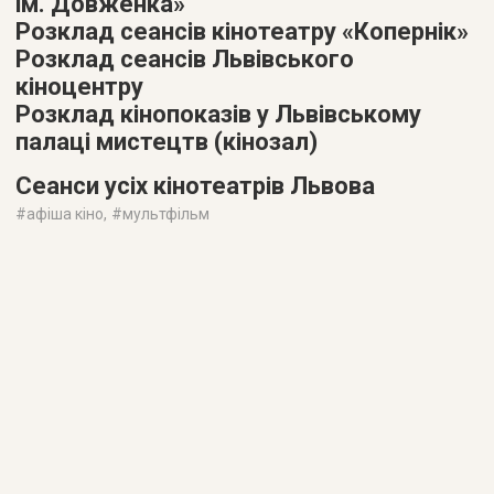
ім. Довженка»
Розклад сеансів кінотеатру «Копернік»
Розклад сеансів Львівського
кіноцентру
Розклад кінопоказів у Львівському
палаці мистецтв (кінозал)
Сеанси усіх кінотеатрів Львова
#
афіша кіно
, #
мультфільм