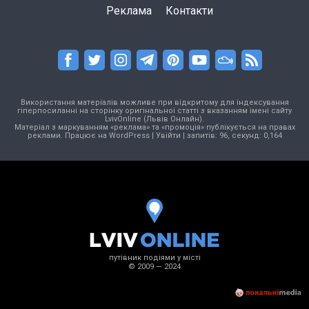
Реклама
Контакти
Використання матеріалів можливе при відкритому для індексування
гіперпосиланні на сторінку оригінальної статті з вказанням імені сайту
LvivOnline (Львів Онлайн).
Матеріал з маркуванням «реклама» та «промоція» публікується на правах
реклами. Працює на
WordPress
|
Увійти
| запитів: 96, секунд: 0,164
путівник подіями у місті
© 2009 — 2024