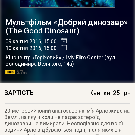
Мультфільм «Добрий динозавр»
(The Good Dinosaur)
09 квітня 2016
, 15:00
10 квітня 2016
, 15:00
Кіноцентр «Горіховий» / Lviv Film Center
(
вул.
Володимира Великого, 14а
)
6.7
/10
ВАРТІСТЬ
Квитки: 25 грн
20-метровий юний апатозавр на ім’я Арло живе на
Землі, на яку ніколи не падав астероїд і
динозаври не вимирали. Несподівано для всієї
родини Арло відбуваються події, після яких він