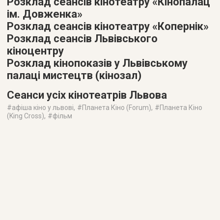
Розклад сеансів кінотеатру «Кінопалац
ім. Довженка»
Розклад сеансів кінотеатру «Копернік»
Розклад сеансів Львівського
кіноцентру
Розклад кінопоказів у Львівському
палаці мистецтв (кінозал)
Сеанси усіх кінотеатрів Львова
#
афіша кіно у львові
, #
Планета Кіно (Forum)
, #
Планета Кіно
(King Cross)
, #
фільм