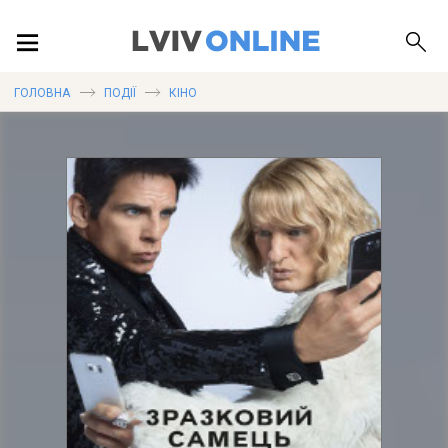
ПОДІЇ
ГОЛОВНА
ПОДІЇ
КІНО
ЛОКАЦІЇ
ПУБЛІКАЦІЇ
ДОВІДКА