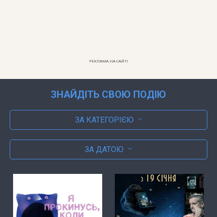
РЕКЛАМА НА САЙТІ
ЗНАЙДІТЬ СВОЮ ПОДІЮ
ЗА КАТЕГОРІЄЮ
ЗА ДАТОЮ