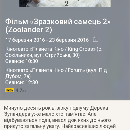
Фільм «Зразковий самець 2»
(Zoolander 2)
17 березня 2016
- 23 березня 2016
Кінотеатр «Планета Кіно / King Cross»
(
с.
Сокільники
,
вул. Стрийська, 30
)
Сеанси: 10:30
Кінотеатр «Планета Кіно / Forum»
(
вул. Під
Дубом, 7а
)
Сеанси: 12:30
4.7
/10
Минуло десять років, зірку подіуму Дерека
Зуландера уже мало хто пам’ятає. Але
відбуваються події, внаслідок яких до нього
прикуто загальну увагу. Найкрасивіших людей