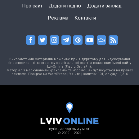
Про сайт
Додати подію
Додати заклад
Реклама
Контакти
Використання матеріалів можливе при відкритому для індексування
гіперпосиланні на сторінку оригінальної статті з вказанням імені сайту
LvivOnline (Львів Онлайн).
Матеріал з маркуванням «реклама» та «промоція» публікується на правах
реклами. Працює на
WordPress
|
Увійти
| запитів: 101, секунд: 0,316
путівник подіями у місті
© 2009 — 2024