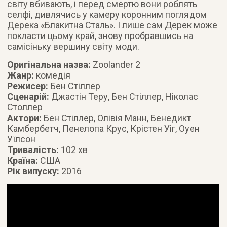
світу вбивають, і перед смертю вони роблять
селфі, дивлячись у камеру коронним поглядом
Дерека «Блакитна Сталь». І лише сам Дерек може
покласти цьому край, знову пробравшись на
самісіньку вершину світу моди.
Оригінальна назва:
Zoolander 2
Жанр:
комедія
Режисер:
Бен Стіллер
Сценарій:
Джастін Теру, Бен Стіллер, Ніколас
Столлер
Актори:
Бен Стіллер, Олівія Манн, Бенедикт
Камбербетч, Пенелопа Крус, Крістен Уіг, Оуен
Уїлсон
Тривалість:
102 хв
Країна:
США
Рік випуску:
2016